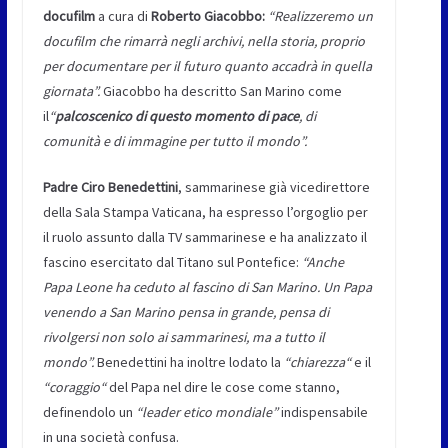
docufilm
a cura di
Roberto Giacobbo:
“Realizzeremo un
docufilm che rimarrà negli archivi, nella storia, proprio
per documentare per il futuro quanto accadrà in quella
giornata”
.
Giacobbo ha descritto San Marino come
il
“
palcoscenico di questo momento di pace
, di
comunità e di immagine per tutto il mondo”
.
Padre Ciro Benedettini
, sammarinese già vicedirettore
della Sala Stampa Vaticana, ha espresso l’orgoglio per
il ruolo assunto dalla TV sammarinese e ha analizzato il
fascino esercitato dal Titano sul Pontefice:
“Anche
Papa Leone ha ceduto al fascino di San Marino. Un Papa
venendo a San Marino pensa in grande, pensa di
rivolgersi non solo ai sammarinesi, ma a tutto il
mondo”
.
Benedettini ha inoltre lodato la
“
chiarezza
“
e il
“
coraggio
“
del Papa nel dire le cose come stanno,
definendolo un
“
leader etico mondiale”
indispensabile
in una società confusa.