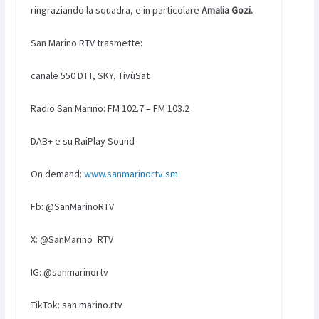
ringraziando la squadra, e in particolare
Amalia Gozi.
San Marino RTV trasmette:
canale 550 DTT, SKY, TivùSat
Radio San Marino: FM 102.7 – FM 103.2
DAB+ e su RaiPlay Sound
On demand:
www.sanmarinortv.sm
Fb: @SanMarinoRTV
X: @SanMarino_RTV
IG: @sanmarinortv
TikTok: san.marino.rtv