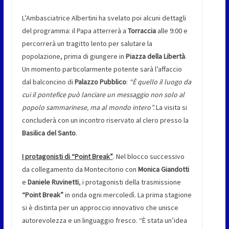
L’Ambasciatrice Albertini ha svelato poi alcuni dettagli
del programma: il Papa atterrerà a
Torraccia
alle 9:00 e
percorrerà un tragitto lento per salutare la
popolazione, prima di giungere in
Piazza della Libertà
.
Un momento particolarmente potente sarà l’affaccio
dal balconcino di
Palazzo Pubblico
:
“È quello il luogo da
cui il pontefice può lanciare un messaggio non solo al
popolo sammarinese, ma al mondo intero”
.
La visita si
concluderà con un incontro riservato al clero presso la
Basilica del Santo
.
I protagonisti di “Point Break”
. Nel blocco successivo
da collegamento da Montecitorio con
Monica Giandotti
e
Daniele Ruvinetti
, i protagonisti della trasmissione
“Point Break”
in onda ogni mercoledì. La prima stagione
si è distinta per un approccio innovativo che unisce
autorevolezza e un linguaggio fresco. “È stata un’idea