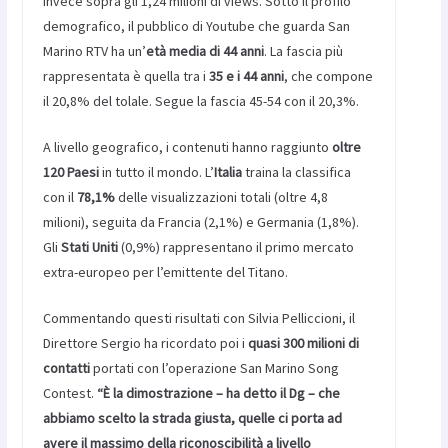
invece sopra gli 1,24 milioni di views. Sotto il profilo
demografico, il pubblico di Youtube che guarda San
Marino RTV ha un’
età media di 44 anni
. La fascia più
rappresentata è quella tra i
35 e i 44 anni
, che compone
il 20,8% del tolale. Segue la fascia 45-54 con il 20,3%.
A livello geografico, i contenuti hanno raggiunto
oltre
120 Paesi
in tutto il mondo. L’
Italia
traina la classifica
con il
78,1%
delle visualizzazioni totali (oltre 4,8
milioni), seguita da Francia (2,1%) e Germania (1,8%).
Gli
Stati Uniti
(0,9%) rappresentano il primo mercato
extra-europeo per l’emittente del Titano.
Commentando questi risultati con Silvia Pelliccioni, il
Direttore Sergio ha ricordato poi i
quasi 300 milioni di
contatti
portati con l’operazione San Marino Song
Contest.
“È la dimostrazione – ha detto il Dg – che
abbiamo scelto la strada giusta, quelle ci porta ad
avere il massimo della riconoscibilità a livello