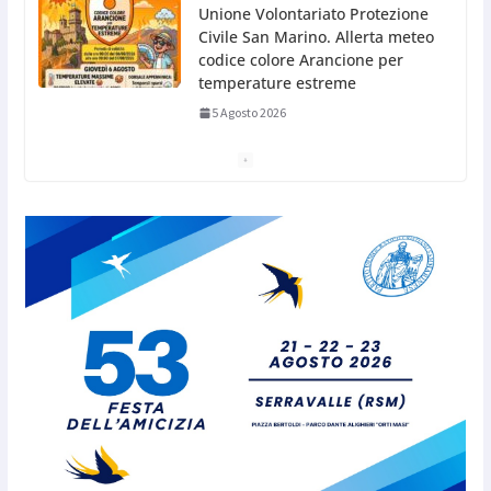
Contest: aperte le iscrizioni
all’edizione 2026-2027
5 Agosto 2026
Compak: Renato Ragini vince il titolo sammarinese,
Armando Rodà si aggiudicail Gran Prix
5 Agosto 2026
Pesca sportiva, tre prove di campionato tra acque
dolci e di mare
5 Agosto 2026
San Marino. Il 6 agosto è ancora
Giovedì in Centro. Il Centro
storico torna protagonista di
sera tra shopping, cultura e
animazione
5 Agosto 2026