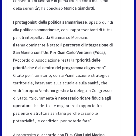
consentito di lavorare in piena libertà con il massimo
della serenità”, ha concluso
Monica Giandotti
.
I protagonisti della politica sammarinese
. Spazio quindi
alla
politica sammarinese
, con i rappresentanti di tutti i
partiti interpellati da Gianmarco Morosini.
Il tema dominante è stato il
percorso di integrazione di
San Marino con l’Ue
. Per
Gian Carlo Venturini (Pdcs)
,
l’Accordo di Associazione resta la
“priorità delle
priorità che è al centro del programma di governo”
.
Citato poi il territorio, con la Pianificazione strategica
territoriale, interventi sulla scuola e sulla sanità, che
vedrà proprio Venturini gestire la delega in Congresso
di Stato. “Sicuramente è
necessario ridare fiducia agli
operatori
– ha detto – e migliorare il rapporto fra
paziente e struttura sanitaria perché ci sono le
potenzialità, le condizioni per poterlo fare”.
A proprosito di accordo con l’Ue
, Gian Luigi Macina