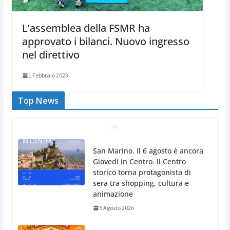
L’assemblea della FSMR ha
approvato i bilanci. Nuovo ingresso
nel direttivo
1 Febbraio 2023
Top News
Unione Volontariato Protezione
Civile San Marino. Allerta meteo
codice colore Arancione per
temperature estreme
5 Agosto 2026
Dreaming San Marino Song