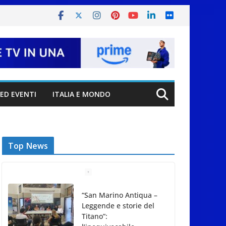
ED EVENTI
ITALIA E MONDO
Top News
“San Marino Antiqua –
Leggende e storie del
Titano”:
l’inequivocabile
successo di pubblico e
di partecipazione
6 Agosto 2026