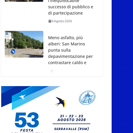
Meno asfalto, più
alberi: San Marino
punta sulla
depavimentazione per
contrastare caldo e
rischio idrogeologico
6 Agosto 2026
San Marino. USL:
l’inferno di Marcinelle
diventi monito e
memoria collettiva
6 Agosto 2026
San Marino. Sindacati:
PdL famiglia, alla
prima sessione
consiliare utile deve