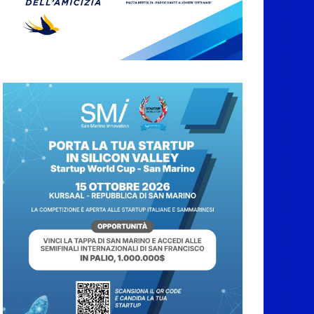
essere approvato
6 Agosto 2026
Protezione Civile San
Marino. Incendi
boschivi: attivazione
della fase preliminare
di preallarme, dal 3 al
9 agosto
6 Agosto 2026