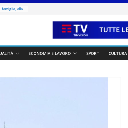
 di Marcinelle
 collettiva
 famiglia, alla
 utile deve
ino. Incendi
a fase
 dal 3 al 9
UALITÀ
ECONOMIA E LAVORO
SPORT
CULTURA 
eggende e
uivocabile
i
 San Marino
zione per
io