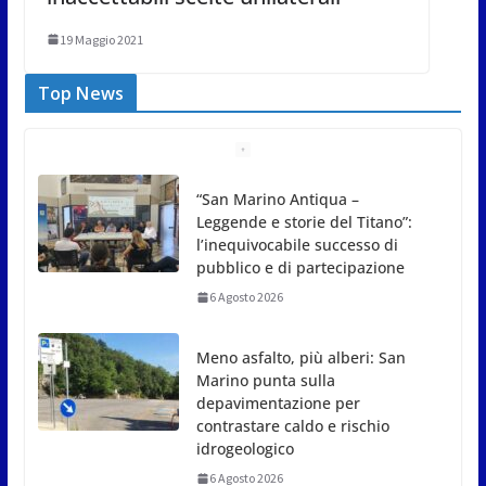
19 Maggio 2021
Top News
Meno asfalto, più alberi: San
Marino punta sulla
depavimentazione per
contrastare caldo e rischio
idrogeologico
6 Agosto 2026
San Marino. USL: l’inferno di
Marcinelle diventi monito e
memoria collettiva
6 Agosto 2026