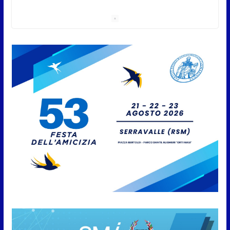
San Marino. Sindacati: PdL
famiglia, alla prima sessione
consiliare utile deve essere
approvato
6 Agosto 2026
Protezione Civile San Marino.
Incendi boschivi: attivazione
della fase preliminare di
preallarme, dal 3 al 9 agosto
6 Agosto 2026
“San Marino Antiqua –
Leggende e storie del Titano”:
l’inequivocabile successo di
pubblico e di partecipazione
6 Agosto 2026