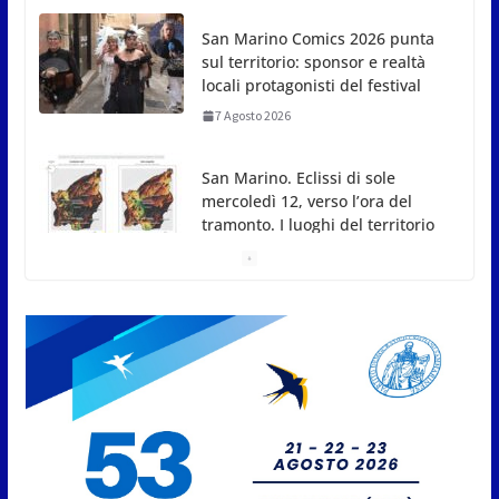
7 Agosto 2026
San Marino. Eclissi di sole
mercoledì 12, verso l’ora del
tramonto. I luoghi del territorio
dove si potrà ammirare
7 Agosto 2026
San Marino, stop agli
abbruciamenti di residui
agricoli e vegetali fino al 15
settembre. Previste multe
salate
7 Agosto 2026
Caccuri celebra Roberto Sergio:
cittadinanza onoraria, chiavi
della città e premio alla carriera
7 Agosto 2026