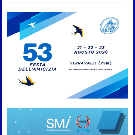
San Marino. USL: l’inferno di Marcinelle diventi
monito e memoria collettiva
6 Agosto 2026
News da Rimini e Circondario.
Red Devil chiuso | Traguardi |
Papa, tutti al lavoro
7 Agosto 2026
Protezione Civile San Marino.
Incendi boschivi: attivazione
della fase preliminare di
preallarme, dal 3 al 9 agosto
6 Agosto 2026