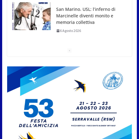
San Marino. USL: l’inferno di
Marcinelle diventi monito e
memoria collettiva
6 Agosto 2026
San Marino. Sindacati: PdL
famiglia, alla prima sessione
consiliare utile deve essere
approvato
6 Agosto 2026
Protezione Civile San Marino.
Incendi boschivi: attivazione
della fase preliminare di
preallarme, dal 3 al 9 agosto
6 Agosto 2026
“San Marino Antiqua –