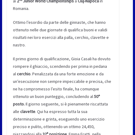
ai
2
Junior World Championships
a
Cluj-Napoca
in
Romania.
Ottimo l’esordio da parte delle ginnaste, che hanno
ottenuto nelle due giornate di qualifica buoni e validi
risultati nei loro esercizi alla palla, cerchio, clavette e
nastro.
Il primo giorno di qualificazione, Gioia Casali ha dovuto
rompere il ghiaccio, scendendo per prima in pedana
al
cerchio
. Penalizzata da una forte emozione e da
un’esecuzione non sempre impeccabile e precisa, che
ne ha compromesso l’esito finale, ha comunque
ottenuto un buon punteggio, concludendo al
50°
posto.
Il giorno seguente, si è pienamente riscattata
alle
clavette
. Qui ha espresso tutta la sua
determinazione e grinta, eseguendo uno esercizio
preciso e pulito, ottenendo un ottimo 24,450,
piazzandosi alla
32ª posizione
. Emma Fratti, nella