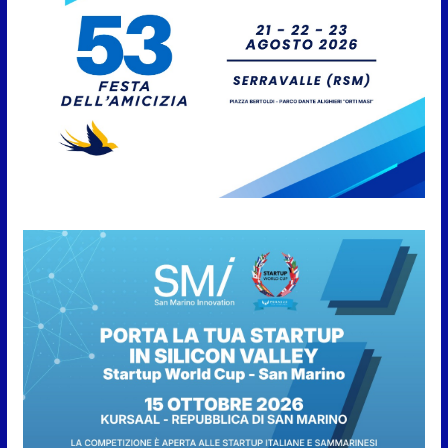
San Marino incontra
l’Ambasciatore Colaceci per un
confronto su diritti e
discriminazioni a scapito dei
lavoratori
7 Agosto 2026
San Marino. L’ordinanza sul
risparmio di acqua è
preventiva, non ci sono carenze
idriche al momento, ma il
risparmio è sempre buona
norma
7 Agosto 2026