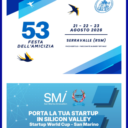
8 Agosto 2026
San Marino. “Cena Tramonto &
Live” una serata di
divertimento, arte, buona
cucina e solidarietà, a Faetano.
Con la firma e la regia di
Fun4all
8 Agosto 2026