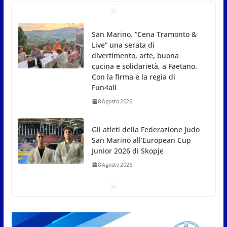
Gli atleti della Federazione Judo
San Marino all’European Cup
Junior 2026 di Skopje
8 Agosto 2026
L’arte perde uno dei suoi maestri: si è spento a 91
anni il grande scultore Marcello Sgattoni
8 Agosto 2026
A Oltremare 2.0 a Riccione in migliaia per
incontrare i DinsiemE
8 Agosto 2026
San Marino Academy.
Femminile: quattro Primavera
aggregate alla Prima Squadra