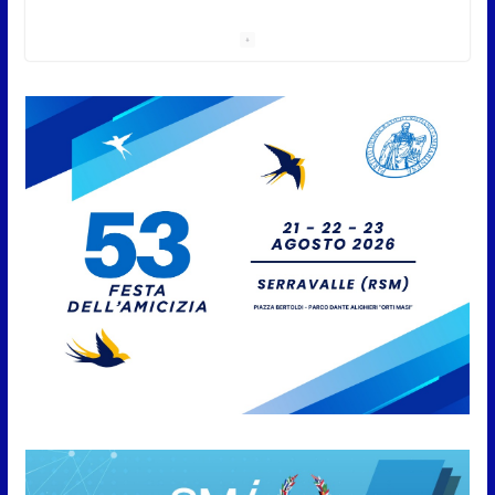
8 Agosto 2026
San Marino Academy.
Femminile: quattro Primavera
aggregate alla Prima Squadra
8 Agosto 2026
San Marino. “Cena Tramonto &
Live” una serata di
divertimento, arte, buona
cucina e solidarietà, a Faetano.
Con la firma e la regia di
Fun4all
8 Agosto 2026