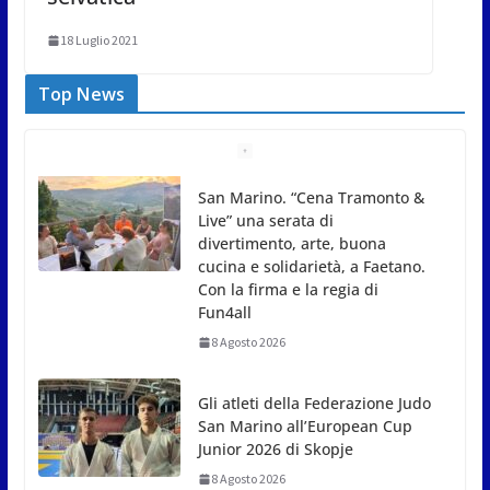
18 Luglio 2021
Top News
Gli atleti della Federazione Judo
San Marino all’European Cup
Junior 2026 di Skopje
8 Agosto 2026
L’arte perde uno dei suoi maestri: si è spento a 91
anni il grande scultore Marcello Sgattoni
8 Agosto 2026
A Oltremare 2.0 a Riccione in migliaia per
incontrare i DinsiemE