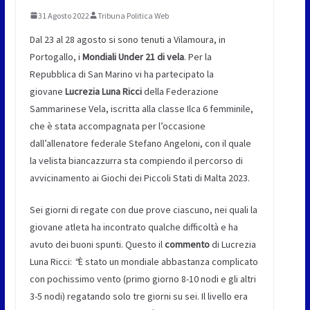
31 Agosto 2022
Tribuna Politica Web
Dal 23 al 28 agosto si sono tenuti a Vilamoura, in
Portogallo, i
Mondiali Under 21 di vela
. Per la
Repubblica di San Marino vi ha partecipato la
giovane
Lucrezia Luna Ricci
della Federazione
Sammarinese Vela, iscritta alla classe Ilca 6 femminile,
che è stata accompagnata per l’occasione
dall’allenatore federale Stefano Angeloni, con il quale
la velista biancazzurra sta compiendo il percorso di
avvicinamento ai Giochi dei Piccoli Stati di Malta 2023.
Sei giorni di regate con due prove ciascuno, nei quali la
giovane atleta ha incontrato qualche difficoltà e ha
avuto dei buoni spunti. Questo il
commento
di Lucrezia
Luna Ricci:
“
È stato un mondiale abbastanza complicato
con pochissimo vento (primo giorno 8-10 nodi e gli altri
3-5 nodi) regatando solo tre giorni su sei. Il livello era