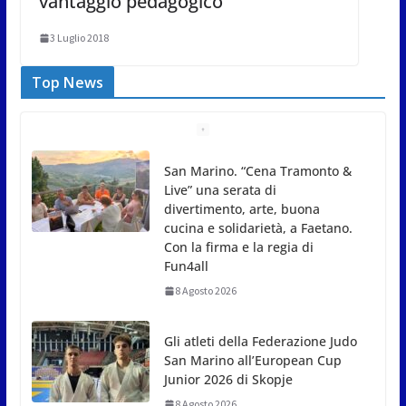
vantaggio pedagogico
3 Luglio 2018
Top News
Gli atleti della Federazione Judo
San Marino all’European Cup
Junior 2026 di Skopje
8 Agosto 2026
L’arte perde uno dei suoi
maestri: si è spento a 91 anni il
grande scultore Marcello
Sgattoni
8 Agosto 2026