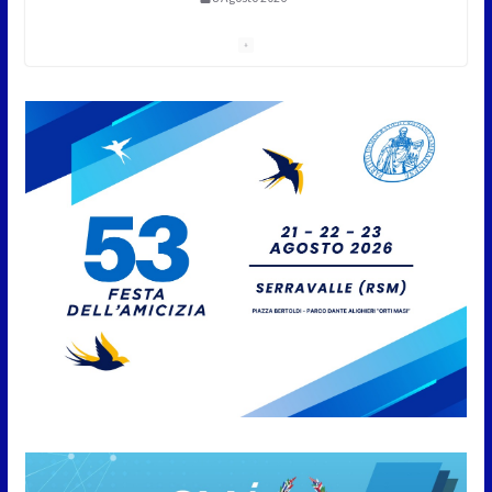
A Oltremare 2.0 a Riccione in
migliaia per incontrare i
DinsiemE
8 Agosto 2026
San Marino Academy.
Femminile: quattro Primavera
aggregate alla Prima Squadra
8 Agosto 2026
San Marino. “Cena Tramonto &
Live” una serata di
divertimento, arte, buona
cucina e solidarietà, a Faetano.
Con la firma e la regia di
Fun4all
8 Agosto 2026