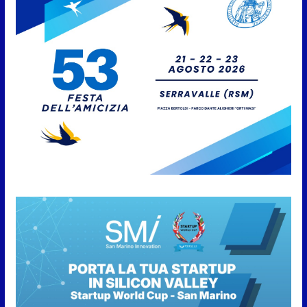
Protezione Civile San Marino.
Incendi boschivi: attivazione
della fase preliminare di
preallarme, dal 3 al 9 agosto
6 Agosto 2026
“San Marino Antiqua –
Leggende e storie del Titano”:
l’inequivocabile successo di
pubblico e di partecipazione
6 Agosto 2026