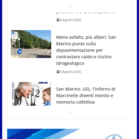
Meno asfalto, più alberi: San
Marino punta sulla
depavimentazione per
contrastare caldo e rischio
idrogeologico
6 Agosto 2026
San Marino. USL: l’inferno di
Marcinelle diventi monito e
memoria collettiva
6 Agosto 2026
San Marino. Sindacati: PdL
famiglia, alla prima sessione
consiliare utile deve essere
approvato
6 Agosto 2026