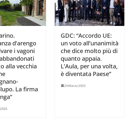
rino.
GDC: “Accordo UE:
anza d’arengo
un voto all’unanimità
lvare i vagoni
che dice molto più di
 abbandonati
quanto appaia.
o alla vecchia
L’Aula, per una volta,
ne
è diventata Paese”
gnano-
24 Marzo 2025
upo. La firma
enga”
 2026