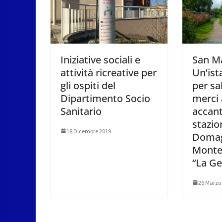
Iniziative sociali e
San Ma
attività ricreative per
Un’ist
gli ospiti del
per sa
Dipartimento Socio
merci
Sanitario
accant
stazio
18 Dicembre 2019
Doma
Montel
“La G
26 Marzo