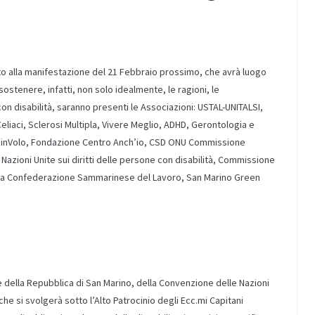
to alla manifestazione del 21 Febbraio prossimo, che avrà luogo
 sostenere, infatti, non solo idealmente, le ragioni, le
con disabilità, saranno presenti le Associazioni: USTAL-UNITALSI,
eliaci, Sclerosi Multipla, Vivere Meglio, ADHD, Gerontologia e
le inVolo, Fondazione Centro Anch’io, CSD ONU Commissione
azioni Unite sui diritti delle persone con disabilità, Commissione
, la Confederazione Sammarinese del Lavoro, San Marino Green
te della Repubblica di San Marino, della Convenzione delle Nazioni
 che si svolgerà sotto l’Alto Patrocinio degli Ecc.mi Capitani