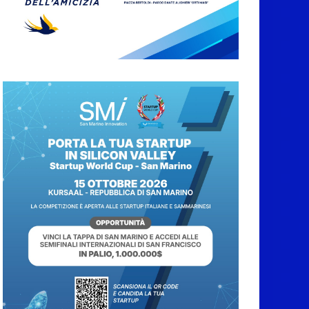
San Marino. Sindacati:
PdL famiglia, alla
prima sessione
consiliare utile deve
essere approvato
6 Agosto 2026
Protezione Civile San
Marino. Incendi
boschivi: attivazione
della fase preliminare
di preallarme, dal 3 al
9 agosto
6 Agosto 2026