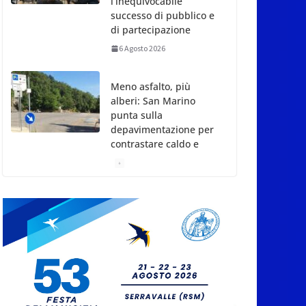
l’inequivocabile
successo di pubblico e
di partecipazione
6 Agosto 2026
Meno asfalto, più
alberi: San Marino
punta sulla
depavimentazione per
contrastare caldo e
rischio idrogeologico
6 Agosto 2026
San Marino. USL:
l’inferno di Marcinelle
diventi monito e
memoria collettiva
6 Agosto 2026