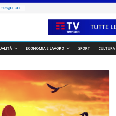
 famiglia, alla
 utile deve
ino. Incendi
a fase
dal 3 al 9
eggende e
UALITÀ
ECONOMIA E LAVORO
SPORT
CULTURA 
uivocabile
 San Marino
zione per
io
 di Marcinelle
collettiva