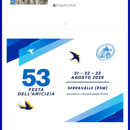
A Oltremare 2.0 a Riccione in migliaia per
incontrare i DinsiemE
8 Agosto 2026
San Marino Academy.
Femminile: quattro Primavera
aggregate alla Prima Squadra
8 Agosto 2026
San Marino. “Cena Tramonto &
Live” una serata di
divertimento, arte, buona
cucina e solidarietà, a Faetano.
Con la firma e la regia di
Fun4all
8 Agosto 2026