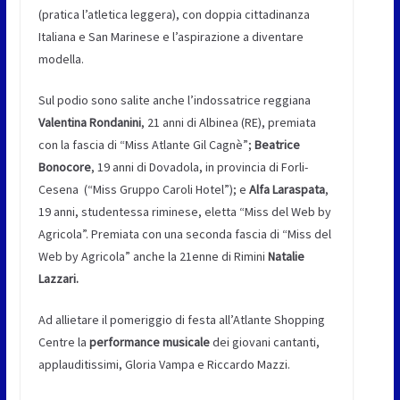
(pratica l’atletica leggera), con doppia cittadinanza
Italiana e San Marinese e l’aspirazione a diventare
modella.
Sul podio sono salite anche l’indossatrice reggiana
Valentina Rondanini
, 21 anni di Albinea (RE), premiata
con la fascia di “Miss Atlante Gil Cagnè”;
Beatrice
Bonocore
, 19 anni di Dovadola, in provincia di Forli-
Cesena (“Miss Gruppo Caroli Hotel”); e
Alfa Laraspata
,
19 anni, studentessa riminese, eletta “Miss del Web by
Agricola”. Premiata con una seconda fascia di “Miss del
Web by Agricola” anche la 21enne di Rimini
Natalie
Lazzari.
Ad allietare il pomeriggio di festa all’Atlante Shopping
Centre la
performance musicale
dei giovani cantanti,
applauditissimi, Gloria Vampa e Riccardo Mazzi.