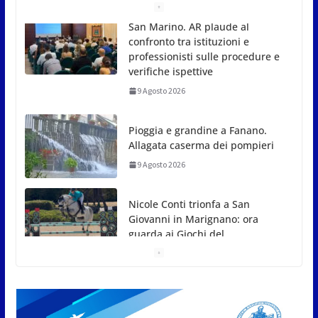
Pioggia e grandine a Fanano.
Allagata caserma dei pompieri
9 Agosto 2026
Nicole Conti trionfa a San
Giovanni in Marignano: ora
guarda ai Giochi del
Mediterraneo
9 Agosto 2026
Dennis Spircu fa doppietta a
San Marino: suoi singolare e
doppio nel Junior ITF
9 Agosto 2026
Giro aereo d’Italia: a San Marino