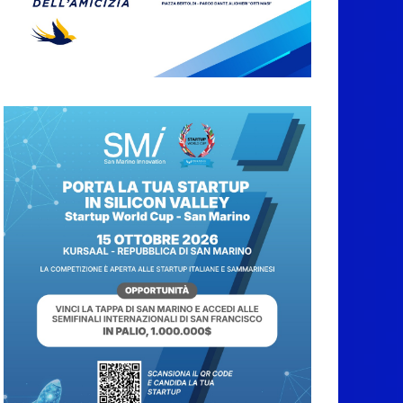
PdL famiglia, alla
prima sessione
consiliare utile deve
essere approvato
6 Agosto 2026
Protezione Civile San
Marino. Incendi
boschivi: attivazione
della fase preliminare
di preallarme, dal 3 al
9 agosto
6 Agosto 2026