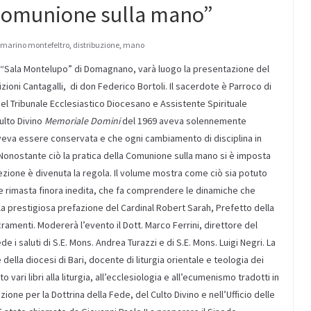
 Comunione sulla mano”
 marino montefeltro
,
distribuzione
,
mano
la “Sala Montelupo” di Domagnano, varà luogo la presentazione del
zioni Cantagalli, di don Federico Bortoli. Il sacerdote è Parroco di
del Tribunale Ecclesiastico Diocesano e Assistente Spirituale
ulto Divino
Memoriale Domini
del 1969 aveva solennemente
doveva essere conservata e che ogni cambiamento di disciplina in
onostante ciò la pratica della Comunione sulla mano si è imposta
ezione è divenuta la regola. Il volume mostra come ciò sia potuto
 rimasta finora inedita, che fa comprendere le dinamiche che
a la prestigiosa prefazione del Cardinal Robert Sarah, Prefetto della
cramenti. Modererà l’evento il Dott. Marco Ferrini, direttore del
e i saluti di S.E. Mons. Andrea Turazzi e di S.E. Mons. Luigi Negri. La
ella diocesi di Bari, docente di liturgia orientale e teologia dei
vari libri alla liturgia, all’ecclesiologia e all’ecumenismo tradotti in
ione per la Dottrina della Fede, del Culto Divino e nell’Ufficio delle