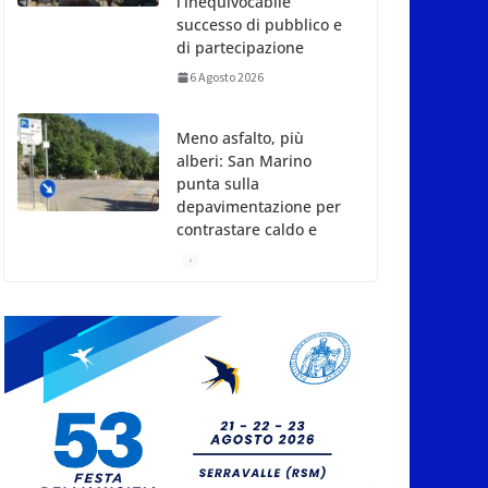
di partecipazione
6 Agosto 2026
Meno asfalto, più
alberi: San Marino
punta sulla
depavimentazione per
contrastare caldo e
rischio idrogeologico
6 Agosto 2026
San Marino. USL:
l’inferno di Marcinelle
diventi monito e
memoria collettiva
6 Agosto 2026
San Marino. Sindacati: