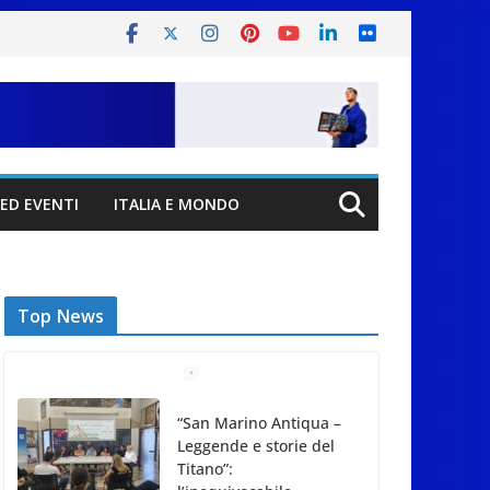
ED EVENTI
ITALIA E MONDO
Top News
“San Marino Antiqua –
Leggende e storie del
Titano”:
l’inequivocabile
successo di pubblico e