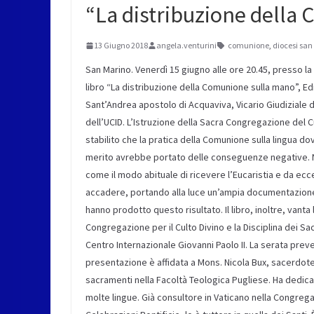
“La distribuzione della
13 Giugno 2018
angela.venturini
comunione
,
diocesi san
San Marino. Venerdì 15 giugno alle ore 20.45, presso 
libro “La distribuzione della Comunione sulla mano”, Edi
Sant’Andrea apostolo di Acquaviva, Vicario Giudiziale 
dell’UCID. L’Istruzione della Sacra Congregazione del C
stabilito che la pratica della Comunione sulla lingua 
merito avrebbe portato delle conseguenze negative. N
come il modo abituale di ricevere l’Eucaristia e da ecc
accadere, portando alla luce un’ampia documentazione
hanno prodotto questo risultato. Il libro, inoltre, vant
Congregazione per il Culto Divino e la Disciplina dei Sa
Centro Internazionale Giovanni Paolo II. La serata preved
presentazione è affidata a Mons. Nicola Bux, sacerdote d
sacramenti nella Facoltà Teologica Pugliese. Ha dedicato 
molte lingue. Già consultore in Vaticano nella Congregaz