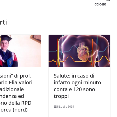
ccione
rti
sioni” di prof.
Salute: in caso di
rlo Elia Valori
infarto ogni minuto
radizionale
conta e 120 sono
endenza ed
troppi
brio della RPD
8 Luglio 2019
Corea (nord)