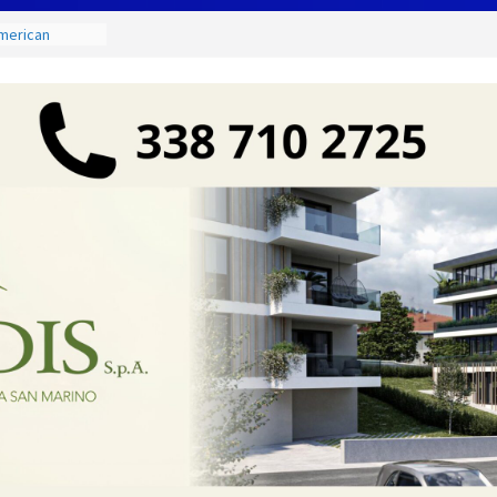
American
nsabilità di
eggende e
uivocabile
 San Marino
zione per
io
 di Marcinelle
collettiva
 famiglia, alla
 utile deve