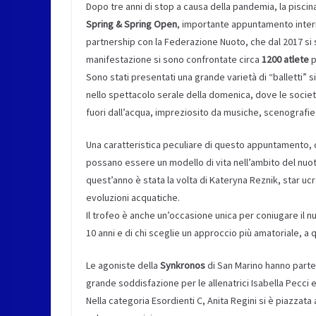
Dopo tre anni di stop a causa della pandemia, la piscina 
Spring & Spring Open
, importante appuntamento intern
partnership con la Federazione Nuoto, che dal 2017 si sv
manifestazione si sono confrontate circa
1200
atlete
p
Sono stati presentati una grande varietà di “balletti” s
nello spettacolo serale della domenica, dove le societ
fuori dall’acqua, impreziosito da musiche, scenografie
Una caratteristica peculiare di questo appuntamento, c
possano essere un modello di vita nell’ambito del nuo
quest’anno è stata la volta di Kateryna Reznik, star ucr
evoluzioni acquatiche.
Il trofeo è anche un’occasione unica per coniugare il 
10 anni e di chi sceglie un approccio più amatoriale, a
Le agoniste della
Synkronos
di San Marino hanno parte
grande soddisfazione per le allenatrici Isabella Pecci e
Nella categoria Esordienti C, Anita Regini si è piazzat