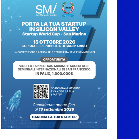
“San Marino Antiqua –
Leggende e storie del
Titano”:
l’inequivocabile
successo di pubblico e
di partecipazione
6 Agosto 2026