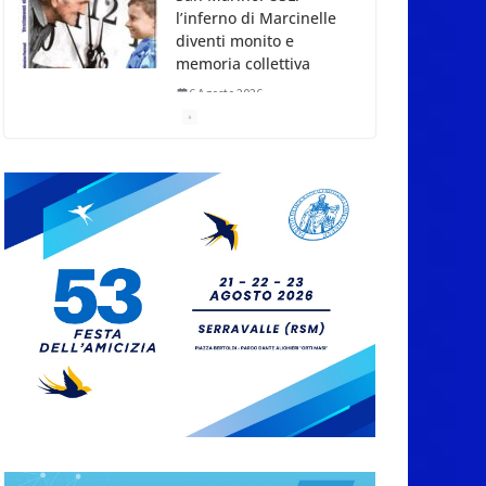
l’inferno di Marcinelle
diventi monito e
memoria collettiva
6 Agosto 2026
San Marino. Sindacati:
PdL famiglia, alla
prima sessione
consiliare utile deve
essere approvato
6 Agosto 2026
San Marino. Dml:
“Torna American
Express, restano le
responsabilità di anni
di immobilismo”
6 Agosto 2026