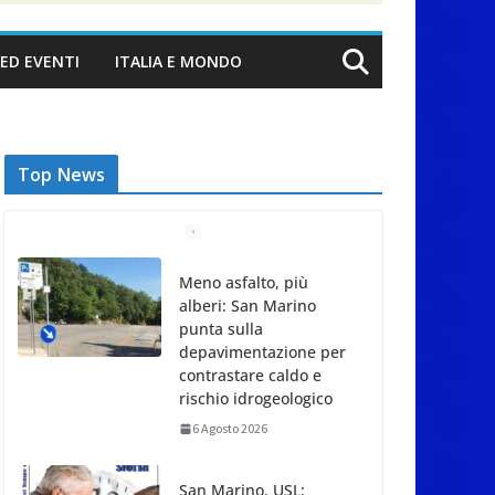
ED EVENTI
ITALIA E MONDO
Top News
Meno asfalto, più
alberi: San Marino
punta sulla
depavimentazione per
contrastare caldo e
rischio idrogeologico
6 Agosto 2026
San Marino. USL: