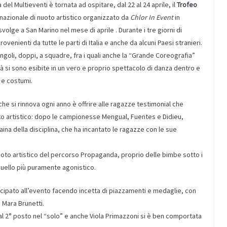
del Multieventi è tornata ad ospitare, dal 22 al 24 aprile, il
Trofeo
azionale di nuoto artistico organizzato da
Chlor In Event
in
olge a San Marino nel mese di aprile . Durante i tre giorni di
rovenienti da tutte le parti di Italia e anche da alcuni Paesi stranieri.
ingoli, doppi, a squadre, fra i quali anche la “Grande Coreografia”
à si sono esibite in un vero e proprio spettacolo di danza dentro e
 e costumi.
he si rinnova ogni anno è offrire alle ragazze testimonial che
to artistico: dopo le campionesse Mengual, Fuentes e Didieu,
aina della disciplina, che ha incantato le ragazze con le sue
nuoto artistico del percorso Propaganda, proprio delle bimbe sotto i
 quello più puramente agonistico.
cipato all’evento facendo incetta di piazzamenti e medaglie, con
 Mara Brunetti.
a al 2° posto nel “solo” e anche Viola Primazzoni si è ben comportata