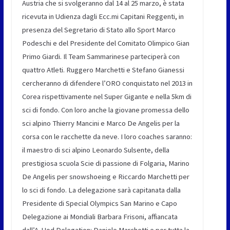
Austria che si svolgeranno dal 14 al 25 marzo, è stata
ricevuta in Udienza dagli Ecc.mi Capitani Reggenti, in
presenza del Segretario di Stato allo Sport Marco
Podeschi e del Presidente del Comitato Olimpico Gian
Primo Giardi. Il Team Sammarinese parteciperà con
quattro Atleti. Ruggero Marchetti e Stefano Gianessi
cercheranno di difendere l’ORO conquistato nel 2013 in
Corea rispettivamente nel Super Gigante e nella 5km di
sci di fondo. Con loro anche la giovane promessa dello
sci alpino Thierry Mancini e Marco De Angelis per la
corsa con le racchette da neve. I loro coaches saranno:
il maestro di sci alpino Leonardo Sulsente, della
prestigiosa scuola Scie di passione di Folgaria, Marino
De Angelis per snowshoeing e Riccardo Marchetti per
lo sci di fondo. La delegazione sarà capitanata dalla
Presidente di Special Olympics San Marino e Capo
Delegazione ai Mondiali Barbara Frisoni, affiancata
dall’A-Hod Delegation: Daniele Marchetti e per tutta la