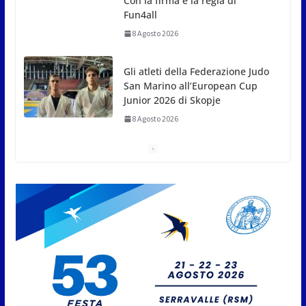
L’arte perde uno dei suoi maestri: si è spento a 91
anni il grande scultore Marcello Sgattoni
8 Agosto 2026
A Oltremare 2.0 a Riccione in migliaia per
incontrare i DinsiemE
8 Agosto 2026
San Marino Academy.
Femminile: quattro Primavera
aggregate alla Prima Squadra
8 Agosto 2026
San Marino. “Cena Tramonto &
Live” una serata di
divertimento, arte, buona
cucina e solidarietà, a Faetano.