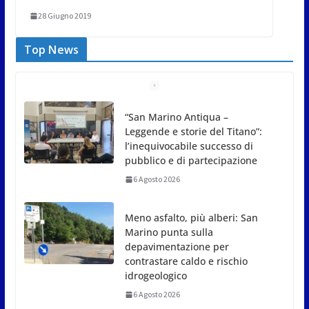
28 Giugno 2019
Top News
Meno asfalto, più alberi: San
Marino punta sulla
depavimentazione per
contrastare caldo e rischio
idrogeologico
6 Agosto 2026
San Marino. USL: l’inferno di Marcinelle diventi
monito e memoria collettiva
6 Agosto 2026
San Marino. Sindacati: PdL famiglia, alla prima