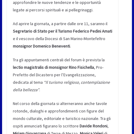
approfondire le nuove tendenze e le opportunità
legate ai percorsi spirituali e ai pellegrinaggi.
Ad aprire la giornata, a partire dalle ore 11, saranno il
Segretario di Stato per il Turismo Federico Pedini Amati
e il vescovo della Diocesi di San Marino-Montefeltro
monsignor Domenico Beneventi
.
Tra gli appuntamenti centrali del forum è prevista la
lectio magistralis di monsignor Rino Fisichella
, Pro-
Prefetto del Dicastero per l’Evangelizzazione,
dedicata al tema
“Il turismo religioso, contemplazione
della bellezza”
.
Nel corso della giornata si alterneranno anche tavole
rotonde, dialoghi e approfondimenti con figure del
mondo culturale, editoriale e turistico nazionale. Tra gli
ospiti annunciati figurano lo scrittore
Davide Rondoni
,
Miriam Giovanzana
di Terre di Mezzo,
Monica Valeri
di