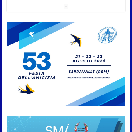
sessione consiliare utile deve essere approvato
6 Agosto 2026
Protezione Civile San Marino.
Incendi boschivi: attivazione
della fase preliminare di
preallarme, dal 3 al 9 agosto
6 Agosto 2026
“San Marino Antiqua –
Leggende e storie del Titano”:
l’inequivocabile successo di
pubblico e di partecipazione
6 Agosto 2026