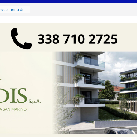
ruciamenti di
 fino al 15
e salate
Sergio:
vi della città e
a partnership
unta sul
à locali
e mercoledì 12,
I luoghi del
ammirare