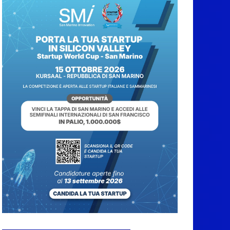
Caccuri celebra
Roberto Sergio:
cittadinanza onoraria,
chiavi della città e
premio alla carriera
7 Agosto 2026