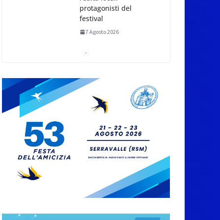
protagonisti del
festival
7 Agosto 2026
San Marino. Eclissi di
sole mercoledì 12,
verso l’ora del
tramonto. I luoghi del
territorio dove si potrà
ammirare
7 Agosto 2026
San Marino, stop agli
abbruciamenti di
residui agricoli e
vegetali fino al 15
settembre. Previste
multe salate
7 Agosto 2026