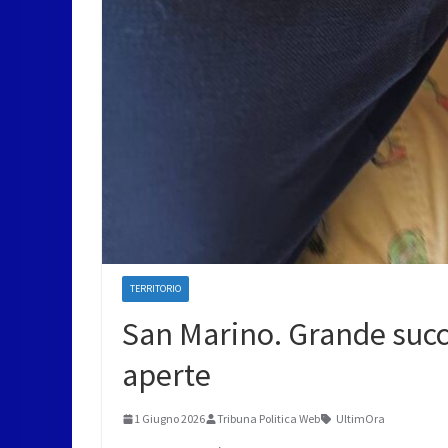
TERRITORIO
San Marino. Grande succe
aperte
1 Giugno 2026
Tribuna Politica Web
UltimOra