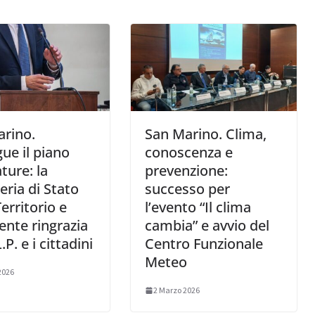
rino.
San Marino. Clima,
ue il piano
conoscenza e
ture: la
prevenzione:
eria di Stato
successo per
Territorio e
l’evento “Il clima
ente ringrazia
cambia” e avvio del
.P. e i cittadini
Centro Funzionale
Meteo
2026
2 Marzo 2026