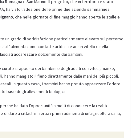
ilia Romagna e San Marino. Il progetto, che in territorio è stato
RAA, ha visto l’adesione delle prime due aziende sammarinesi
signano
, che nelle giornate di fine maggio hanno aperte le stalle e
vato un grado di soddisfazione particolarmente elevato sul percorso
i sull’ alimentazione con latte artificiale ad un vitello e nella
o lasciati accarezzare dolcemente dai bambini.
 curato il rapporto dei bambini e degli adulti con vitelli, manze,
li, hanno mangiato il fieno direttamente dalle mani dei più piccoli.
 cereali. In questo caso, i bambini hanno potuto apprezzare l’odore
ento base degli allevamenti biologici.
 perché ha dato l’opportunità a molti di conoscere la realtà
i dare a cittadini in erba i primi rudimenti di un’agricoltura sana,