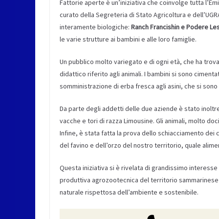
Fattorie aperte è un’iniziativa che coinvolge tutta l’Em
curato della Segreteria di Stato Agricoltura e dell’UG
interamente biologiche:
Ranch Francishin e Podere Le
le varie strutture ai bambini e alle loro famiglie.
Un pubblico molto variegato e di ogni età, che ha tro
didattico riferito agli animali. I bambini si sono cimentat
somministrazione di erba fresca agli asini, che si son
Da parte degli addetti delle due aziende è stato inoltre
vacche e tori di razza Limousine. Gli animali, molto doci
Infine, è stata fatta la prova dello schiacciamento dei
del favino e dell’orzo del nostro territorio, quale alim
Questa iniziativa si è rivelata di grandissimo interesse
produttiva agrozootecnica del territorio sammarinese e d
naturale rispettosa dell’ambiente e sostenibile.