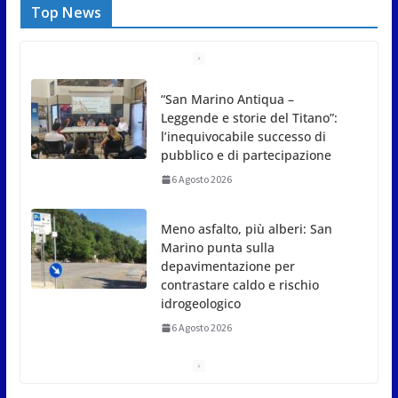
Top News
Meno asfalto, più alberi: San
Marino punta sulla
depavimentazione per
contrastare caldo e rischio
idrogeologico
6 Agosto 2026
San Marino. USL: l’inferno di
Marcinelle diventi monito e
memoria collettiva
6 Agosto 2026
San Marino. Sindacati: PdL
famiglia, alla prima sessione
consiliare utile deve essere