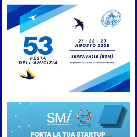
approvato
6 Agosto 2026
Protezione Civile San Marino.
Incendi boschivi: attivazione
della fase preliminare di
preallarme, dal 3 al 9 agosto
6 Agosto 2026
“San Marino Antiqua –
Leggende e storie del Titano”:
l’inequivocabile successo di
pubblico e di partecipazione
6 Agosto 2026