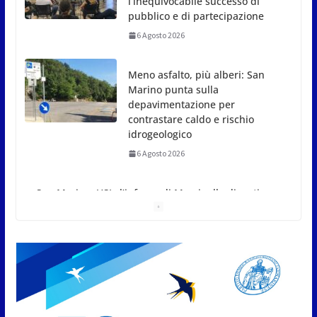
Marino punta sulla
depavimentazione per
contrastare caldo e rischio
idrogeologico
6 Agosto 2026
San Marino. USL: l’inferno di
Marcinelle diventi monito e
memoria collettiva
6 Agosto 2026
San Marino. Sindacati: PdL famiglia, alla prima
sessione consiliare utile deve essere approvato
6 Agosto 2026
Protezione Civile San Marino.
Incendi boschivi: attivazione
della fase preliminare di