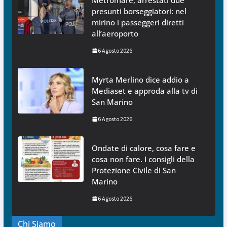
Metromare, arrestati due
presunti borseggiatori: nel
mirino i passeggeri diretti
all’aeroporto
6 Agosto 2026
Myrta Merlino dice addio a
Mediaset e approda alla tv di
San Marino
6 Agosto 2026
Ondate di calore, cosa fare e
cosa non fare. I consigli della
Protezione Civile di San
Marino
6 Agosto 2026
Chi Siamo