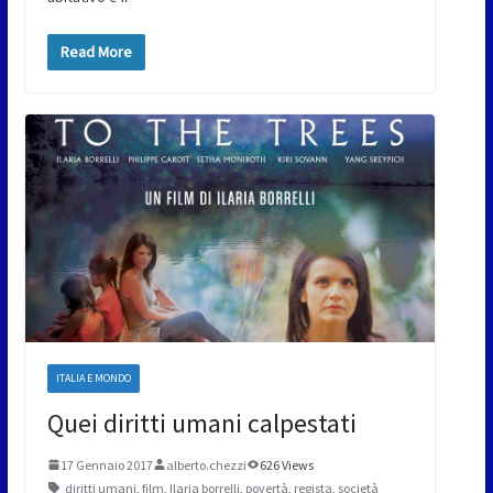
Read More
ITALIA E MONDO
Quei diritti umani calpestati
17 Gennaio 2017
alberto.chezzi
626 Views
diritti umani
,
film
,
Ilaria borrelli
,
povertà
,
regista
,
società