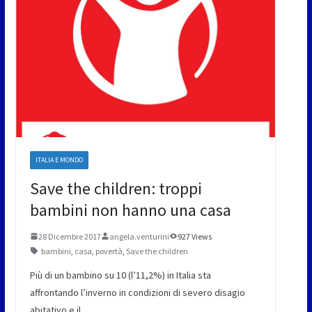
ITALIA E MONDO
Save the children: troppi
bambini non hanno una casa
28 Dicembre 2017
angela.venturini
927 Views
bambini
,
casa
,
povertà
,
Save the children
Più di un bambino su 10 (l’11,2%) in Italia sta
affrontando l’inverno in condizioni di severo disagio
abitativo e il