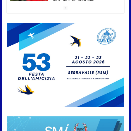
abbruciamenti di residui
agricoli e vegetali fino al 15
settembre. Previste multe
salate
7 Agosto 2026
Caccuri celebra Roberto Sergio:
cittadinanza onoraria, chiavi
della città e premio alla carriera
7 Agosto 2026
Anche la FSGC nella nuova
partnership tra FIFA+ e DAZN
7 Agosto 2026