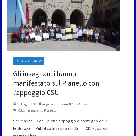
ECONOMIA E LAVORO
Gli insegnanti hanno
manifestato sul Pianello con
l’appoggio CSU
10 Luglio 2018
angela.venturini
565 Views
CSU
,
insegnanti
,
Pianello
San Marino – Con il pieno appoggio e sostegno delle
Federazioni Pubblico Impiego di CSdL e CDLS, questa
mattina oltre