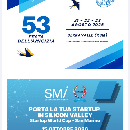
aggregate alla Prima Squadra
8 Agosto 2026
San Marino. “Cena Tramonto &
Live” una serata di
divertimento, arte, buona
cucina e solidarietà, a Faetano.
Con la firma e la regia di
Fun4all
8 Agosto 2026