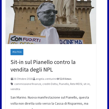
POLITICA
Sit-in sul Pianello contro la
vendita degli NPL
26 Ottobre 2018
angela.venturini
514 Views
commissione finanze
,
crediti Delta
,
Pianello
,
Rete MDSI
,
sit-in
,
vendita
San Marino. Nuova manifestazione sul Pianello, questa
volta non diretta solo verso la Cassa di Risparmio, ma