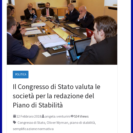
POLITICA
Il Congresso di Stato valuta le
società per la redazione del
Piano di Stabilità
12 Febbraio 2018
angela.venturini
534 Views
Congresso di Stato
,
Oliver Wyman
,
piano di stabilità
,
semplificazione normativa