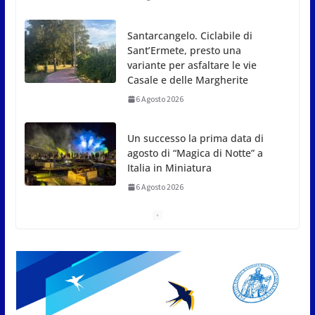
Santarcangelo. Ciclabile di
Sant’Ermete, presto una
variante per asfaltare le vie
Casale e delle Margherite
6 Agosto 2026
Un successo la prima data di
agosto di “Magica di Notte” a
Italia in Miniatura
6 Agosto 2026
La sammarinese BKN301
protagonista dell’accordo tra
Tether e Arabia Saudita
6 Agosto 2026
Emergenza acqua a San
Marino: stop a piscine e
irrigazione, multe fino a 2.000