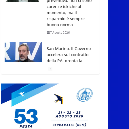
proposta ai sindacati
7 Agosto 2026
San Marino. A
settant’anni dal rogo di
Marcinelle: la memoria
delle vittime e la
lezione della storia per
la tutela del lavoro
7 Agosto 2026
Taranto 2026, la
delegazione
sammarinese ricevuta
dai Capitani
Reggenti.Valentina
Venerucci e Jacopo
Frisoni i due
portabandiera
7 Agosto 2026