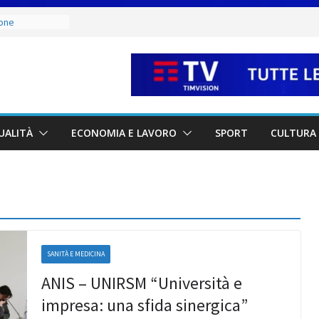
 dal rogo di
le vittime e la
 tutela del
ione
 Capitani
ucci e Jacopo
ra
UALITÀ
ECONOMIA E LAVORO
SPORT
CULTURA 
 Italia San
iatore Colaceci
i e
dei lavoratori
l risparmio di
ci sono
to, ma il
na norma
celera sul
SANITÀ E MEDICINA
 la proposta ai
ANIS – UNIRSM “Università e
impresa: una sfida sinergica”