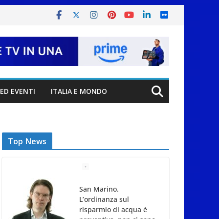
ED EVENTI
ITALIA E MONDO
Top News
San Marino. Il Governo
accelera sul contratto
della PA: pronta la