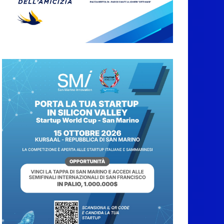
L’Associazione
Frontalieri Italia San
Marino incontra
l’Ambasciatore
Colaceci per un
confronto su diritti e
discriminazioni a
scapito dei lavoratori
7 Agosto 2026
San Marino.
L’ordinanza sul
risparmio di acqua è
preventiva, non ci sono
carenze idriche al
momento, ma il
risparmio è sempre
buona norma