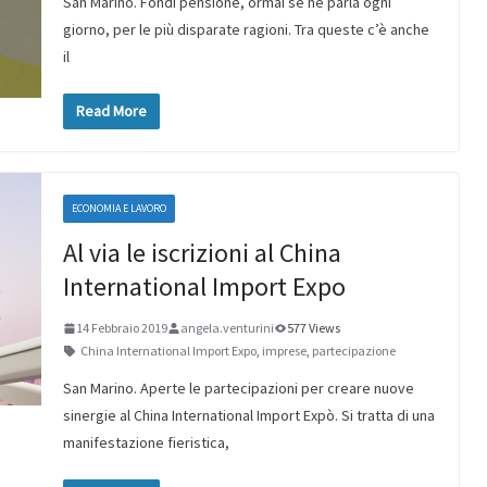
San Marino. Fondi pensione, ormai se ne parla ogni
giorno, per le più disparate ragioni. Tra queste c’è anche
il
Read More
ECONOMIA E LAVORO
Al via le iscrizioni al China
International Import Expo
14 Febbraio 2019
angela.venturini
577 Views
China International Import Expo
,
imprese
,
partecipazione
San Marino. Aperte le partecipazioni per creare nuove
sinergie al China International Import Expò. Si tratta di una
manifestazione fieristica,