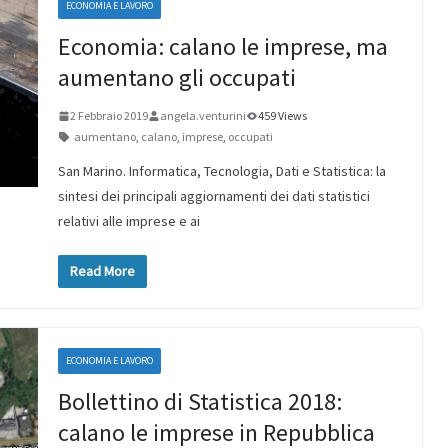
ECONOMIA E LAVORO
Economia: calano le imprese, ma
aumentano gli occupati
2 Febbraio 2019
angela.venturini
459 Views
aumentano
,
calano
,
imprese
,
occupati
San Marino. Informatica, Tecnologia, Dati e Statistica: la
sintesi dei principali aggiornamenti dei dati statistici
relativi alle imprese e ai
Read More
ECONOMIA E LAVORO
Bollettino di Statistica 2018:
calano le imprese in Repubblica