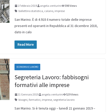
1 Febbraio 2019
angela.venturini
598 Views
bollettino statistica
,
calano
,
imprese
San Marino. È di 4.918 il numero totale delle imprese
presenti ed operanti in Repubblica al 31 dicembre 2018,
dato in calo
Read More
ECONOMIA E LAVORO
Segreteria Lavoro: fabbisogni
formativi alle imprese
21 Gennaio 2019
angela.venturini
529 Views
bisogni
,
formativi
,
imprese
,
segreteria lavoro
San Marino. Si è tenuta oggi – lunedì 21 gennaio 2019 –