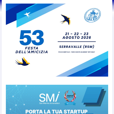
salate
7 Agosto 2026
Caccuri celebra Roberto Sergio:
cittadinanza onoraria, chiavi
della città e premio alla carriera
7 Agosto 2026
Anche la FSGC nella nuova
partnership tra FIFA+ e DAZN
7 Agosto 2026