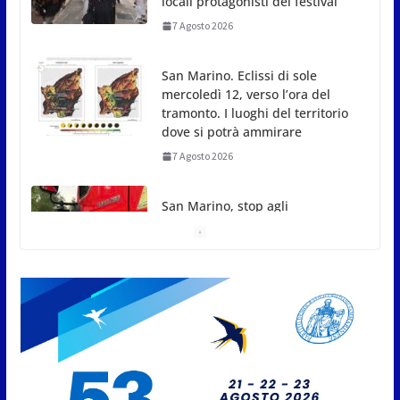
locali protagonisti del festival
7 Agosto 2026
San Marino. Eclissi di sole
mercoledì 12, verso l’ora del
tramonto. I luoghi del territorio
dove si potrà ammirare
7 Agosto 2026
San Marino, stop agli
abbruciamenti di residui
agricoli e vegetali fino al 15
settembre. Previste multe
salate
7 Agosto 2026
Caccuri celebra Roberto Sergio:
cittadinanza onoraria, chiavi
della città e premio alla carriera