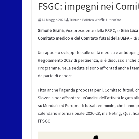
FSGC: impegni nei Comit
14 Maggio 2026
Tribuna Politica Web
UltimOra
Simone Grana
, Vicepresidente della FSGC, e
Gian Luca 
Comitato medico e del Comitato futsal della UEFA
– di 
Un rapporto sviluppato sulle unità medica e antidoping 
Regolamento 2027 di pertinenza, si è discusso anche 
Programme. Nella seduta si sono affrontati anche i temi 
da parte di esperti.
Fitta anche l’agenda proposta per il Comitato futsal, ch
Slovenia per affrontare un’analisi dell’attività legata
su Mondiali ed Europei di futsal femminile, che hanno p
calendario internazionale 2026-28, marketing, Qualificaz
FFSGC