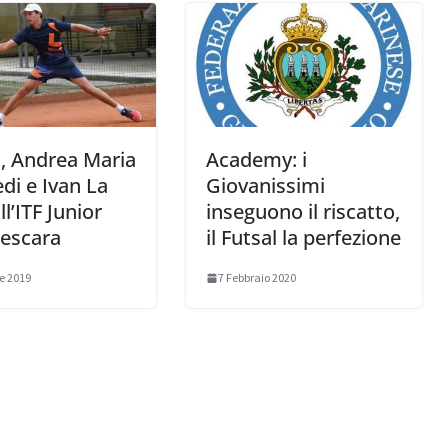
, Andrea Maria
Academy: i
di e Ivan La
Giovanissimi
l’ITF Junior
inseguono il riscatto,
Pescara
il Futsal la perfezione
e 2019
7 Febbraio 2020