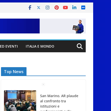
ED EVENTI
ITALIA E MONDO
Top News
San Marino. AR plaude
al confronto tra
istituzioni e
professionisti sulle
procedure e verifiche
ispettive
9 Agosto 2026