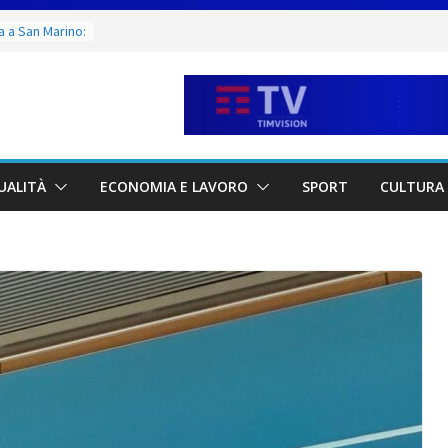
Giovanni in
Giochi del
a a San Marino:
l Junior ITF
Marino è stata
confronto tra
 sulle
UALITÀ
ECONOMIA E LAVORO
SPORT
CULTURA 
ettive
no. Allagata