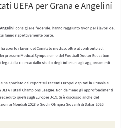
ati UEFA per Grana e Angelini
Angelini
, consigliere federale, hanno raggiunto Nyon per i lavori del
cui fanno rispettivamente parte.
ha aperto i lavori del Comitato medico: oltre al confronto sul
dei prossimi Medical Symposium e del Football Doctor Education
legati alla ricerca: dallo studio degli infortuni agli aggiornamenti
e ha spaziato dal report sui recenti Europei ospitati in Lituania e
 alla UEFA Futsal Champions League. Non da meno gli approfondimenti
receduto quelli sugli Europei U-19. Si è discusso anche del
ioni ai Mondiali 2028 e Giochi Olimpici Giovanili di Dakar 2026.