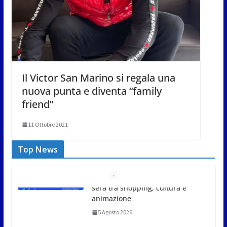
Il Victor San Marino si regala una
nuova punta e diventa “family
friend”
11 Ottobre 2021
Top News
Unione Volontariato Protezione
Civile San Marino. Allerta meteo
codice colore Arancione per