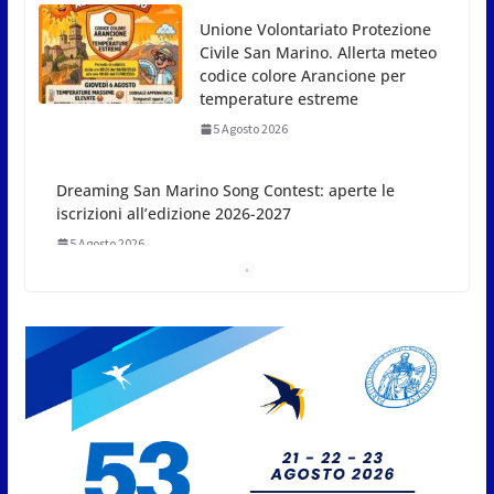
temperature estreme
5 Agosto 2026
Dreaming San Marino Song
Contest: aperte le iscrizioni
all’edizione 2026-2027
5 Agosto 2026
Compak: Renato Ragini vince il titolo sammarinese,
Armando Rodà si aggiudicail Gran Prix
5 Agosto 2026
Pesca sportiva, tre prove di
campionato tra acque dolci e di
mare
5 Agosto 2026
San Marino. Il 6 agosto è ancora