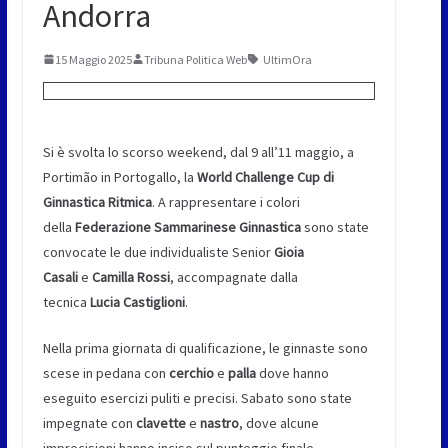
Andorra
15 Maggio 2025
Tribuna Politica Web
UltimOra
Si è svolta lo scorso weekend, dal 9 all’11 maggio, a
Portimão in Portogallo, la
World Challenge Cup di
Ginnastica Ritmica
. A rappresentare i colori
della
Federazione Sammarinese Ginnastica
sono state
convocate le due individualiste Senior
Gioia
Casali
e
Camilla Rossi
, accompagnate dalla
tecnica
Lucia Castiglioni
.
Nella prima giornata di qualificazione, le ginnaste sono
scese in pedana con
cerchio
e
palla
dove hanno
eseguito esercizi puliti e precisi. Sabato sono state
impegnate con
clavette
e
nastro
, dove alcune
imprecisioni hanno inciso sul punteggio finale.