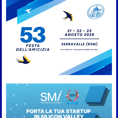
San Marino Academy.
Femminile: quattro Primavera
aggregate alla Prima Squadra
8 Agosto 2026
San Marino. “Cena Tramonto &
Live” una serata di
divertimento, arte, buona
cucina e solidarietà, a Faetano.
Con la firma e la regia di
Fun4all
8 Agosto 2026