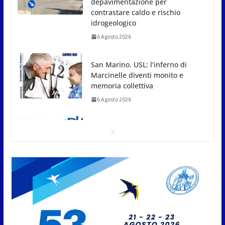
depavimentazione per
contrastare caldo e rischio
idrogeologico
6 Agosto 2026
San Marino. USL: l’inferno di
Marcinelle diventi monito e
memoria collettiva
6 Agosto 2026
San Marino. Sindacati: PdL
famiglia, alla prima sessione
consiliare utile deve essere
approvato
6 Agosto 2026
Protezione Civile San Marino.
Incendi boschivi: attivazione
della fase preliminare di