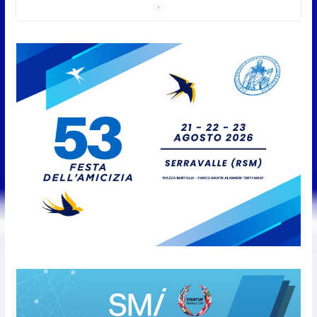
News da Rimini e Circondario.
Red Devil chiuso | Traguardi |
Papa, tutti al lavoro
7 Agosto 2026
San Marino. Il Governo accelera
sul contratto della PA: pronta la
proposta ai sindacati
7 Agosto 2026
San Marino. A settant’anni dal
rogo di Marcinelle: la memoria
delle vittime e la lezione della
storia per la tutela del lavoro
7 Agosto 2026