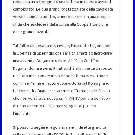
reduci da un pareggio ed una vittoria in questo avvio di
campionato. Le due grandi protagoniste della cavalcata
verso l’ultimo scudetto, si incroceranno in una doppia
sfida che escluderà dalla corsa alla Coppa Titano una
delle grandi favorite.
Tutt’altro che esaltante, invece, l’inizio di stagione per
la Libertas di Sperindio che sarà chiamata ad incrociare
una Juvenes-Dogana in salute. All’”Ezio Conti” di
Dogana, domani sera, Amati andrà alla ricerca del terzo
risultato utile consecutivo dopo l’ottima prestazione
con il Tre Penne e l’autorevole vittoria sul Domagnano.
L’incontro tra Biancorossazzurri e Granata sarà l’unico
che non verrà trasmesso su TITANI.TV per via dei lavori
di rinnovamento di tribuna e spogliatoi presso
l’impianto.
Si possono seguire regolarmente in diretta gratuita
sulla piattaforma della FSGC, tutte le altre partite. Tra