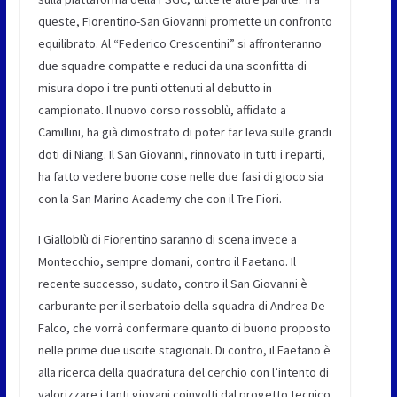
queste, Fiorentino-San Giovanni promette un confronto
equilibrato. Al “Federico Crescentini” si affronteranno
due squadre compatte e reduci da una sconfitta di
misura dopo i tre punti ottenuti al debutto in
campionato. Il nuovo corso rossoblù, affidato a
Camillini, ha già dimostrato di poter far leva sulle grandi
doti di Niang. Il San Giovanni, rinnovato in tutti i reparti,
ha fatto vedere buone cose nelle due fasi di gioco sia
con la San Marino Academy che con il Tre Fiori.
I Gialloblù di Fiorentino saranno di scena invece a
Montecchio, sempre domani, contro il Faetano. Il
recente successo, sudato, contro il San Giovanni è
carburante per il serbatoio della squadra di Andrea De
Falco, che vorrà confermare quanto di buono proposto
nelle prime due uscite stagionali. Di contro, il Faetano è
alla ricerca della quadratura del cerchio con l’intento di
valorizzare i tanti giovani coinvolti dal progetto tecnico