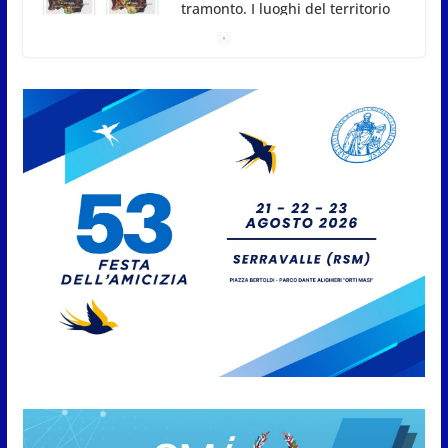
San Marino, stop agli abbruciamenti di residui
agricoli e vegetali fino al 15 settembre. Previste
multe salate
7 Agosto 2026
Caccuri celebra Roberto Sergio:
cittadinanza onoraria, chiavi
della città e premio alla carriera
7 Agosto 2026
Anche la FSGC nella nuova
partnership tra FIFA+ e DAZN
7 Agosto 2026