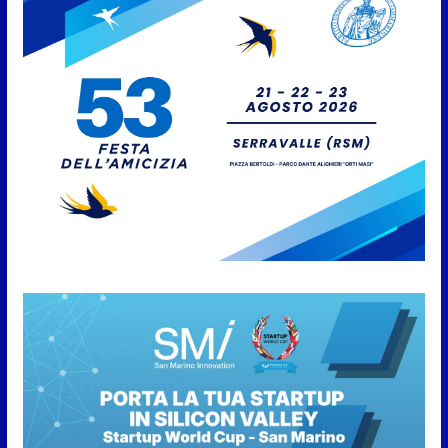
6 Agosto 2026
Protezione Civile San Marino.
Incendi boschivi: attivazione
della fase preliminare di
preallarme, dal 3 al 9 agosto
6 Agosto 2026
“San Marino Antiqua –
Leggende e storie del Titano”:
l’inequivocabile successo di
pubblico e di partecipazione
6 Agosto 2026