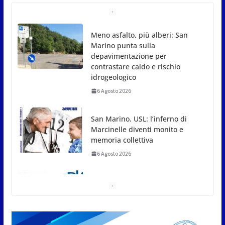
Meno asfalto, più alberi: San
Marino punta sulla
depavimentazione per
contrastare caldo e rischio
idrogeologico
6 Agosto 2026
San Marino. USL: l’inferno di
Marcinelle diventi monito e
memoria collettiva
6 Agosto 2026
San Marino. Sindacati: PdL
famiglia, alla prima sessione
consiliare utile deve essere
approvato