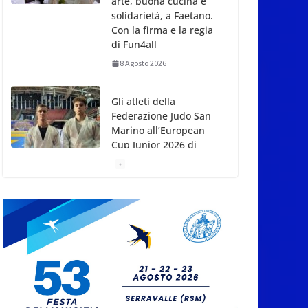
arte, buona cucina e
solidarietà, a Faetano.
Con la firma e la regia
di Fun4all
8 Agosto 2026
Gli atleti della
Federazione Judo San
Marino all’European
Cup Junior 2026 di
Skopje
8 Agosto 2026
L’arte perde uno dei
suoi maestri: si è
spento a 91 anni il
grande scultore
Marcello Sgattoni
8 Agosto 2026