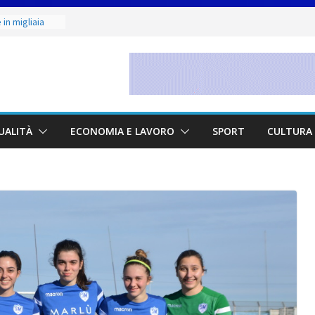
in migliaia
minile:
ate alla Prima
to & Live” una
rte, buona
etano. Con la
UALITÀ
ECONOMIA E LAVORO
SPORT
CULTURA 
ne Judo San
unior 2026 di
maestri: si è
 scultore