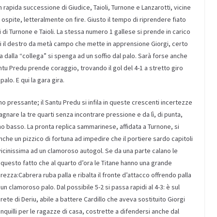
 in rapida successione di Giudice,
Taioli
,
Turnone
e Lanzarotti,
vicine
e ospite, letteralmente
on
fire
.
Giusto il tempo di riprendere fiato
i di
Turnone
e
Taioli
.
La stessa
numero
1
gallese
si
prende in carico
ti
il destro da metà campo che mette in apprensione
Giorgi, certo
 dalla “collega” si spenga ad un soffio dal palo
. Sarà forse anche
antu
Predu
prende coraggio, trovando il gol
del 4-1 a stretto giro
i palo.
E q
ui la gara gira.
o pressante; il Santu
Predu
si infila in queste crescenti incertezze
gnare la tre quarti senza incontrare pressione
e da lì, di punta,
ino basso. La pronta replica sammarinese, affidata a
Turnone
, si
nche un pizzico di fortuna ad impedire che il portiere sardo capitoli
vicinissima ad un clamoroso autogol.
Se da una parte calano le
i questo fatto che al quarto d’ora
le
Titane
hanno una grande
urezza:
Cabrera ruba palla e ribalta il fronte d’attacco offrendo palla
 un clamoroso palo
. Dal possibile 5-2 si passa rapidi al 4-3: è sul
 rete di
Deriu, abile a battere Cardillo che aveva sostituito Giorgi
tranquilli per le ragazze di casa, costrette a difendersi anche dal