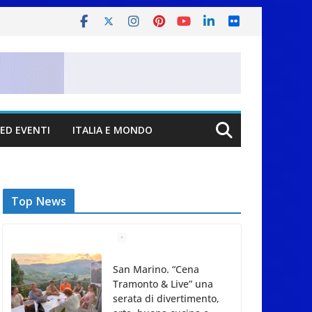
ED EVENTI
ITALIA E MONDO
Top News
San Marino. “Cena
Tramonto & Live” una
serata di divertimento,