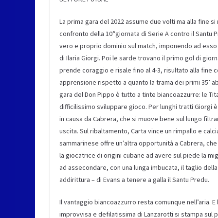
La prima gara del 2022 assume due volti ma alla fine si 
confronto della
10°
giornata di Serie A contro il Santu
P
vero e proprio dominio
sul match
, imponendo
ad esso 
di Ilaria Giorgi. Poi le sarde trovano il primo gol di giorn
prende coraggio e risale fino al 4-3, risultato alla fin
apprensione
rispetto a quanto
la trama dei primi 35’ a
gara del Don Pippo
è tutto a tinte biancoazzurre:
le
Tit
difficilissimo sviluppare gioco. Per lunghi tratti Giorgi
è
in causa da Cabrera, che si muove bene sul lungo filtra
uscita.
Sul ribaltamento, Carta vince un rimpallo e calci
sammarinese offre un’altra opportunità a Cabrera, che 
la giocatrice di origini cubane ad avere sul piede la m
ad assecondare, con una lunga imbucata, il
taglio del
addirittura
– di Evans a tenere a galla il Santu
Predu
.
Il
vantaggio biancoazzurro
resta comunque
nell’aria.
E 
improvvisa e defilatissima di Lanzarotti
si stampa sul p