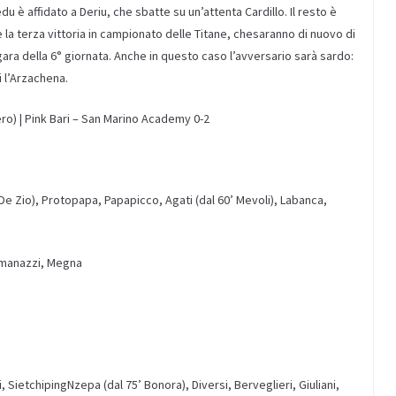
edu
è affidato a Deriu, che sbatte su un’attenta Cardillo
. Il resto è
 la terza vittoria in campionato delle
Titane
,
che
saranno
di nuovo di
ara dell
a 6° giornata. Anche in questo caso l’avversario sarà sardo:
i
l’Arzachena.
ro)
|
Pink Bari
–
San Marino
Academy
0-2
 De Zio)
, Protopapa,
Papapicco
, Agati
(dal 60’
Mevoli
)
, Labanca,
omanazzi, Megna
i,
Sietchiping
Nzepa
(dal 75’ Bonora), Diversi,
Berveglieri
, Giuliani,