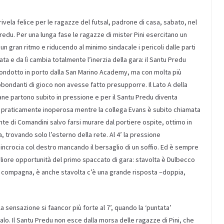
rivela felice per le ragazze del futsal,
padrone di casa, sabato, nel
redu
. Per
una lunga fase
le ragazze di mister Pini esercitano un
un gran ritmo
e riducendo al minimo sindacale i pericoli dalle parti
ata e da lì
cambia totalmente l’inerzia della gara: il Santu
Predu
e condotto in porto dalla San Marino Academy
,
ma
con
molta più
bbondanti di gioc
o
non
avesse fatto presupporre
.
Il
Lato A della
ane
partono subito in pressione e per il Santu
Predu
diventa
 praticamente inoperosa
mentre la collega Evans è subito chiamata
nte di Comandini salvo farsi murare dal portiere ospite, ottimo in
a, trovando solo l’esterno della rete.
Al 4’ la pressione
incrocia col destro
mancando il bersaglio di un soffio. Ed è sempre
igliore opportunità del primo spaccato di gara: stavolta è Dulbecco
la compagna
, è anche stavolta c’è una
grande
risposta –doppia
,
la sensazione si fa
ancor più
forte
al 7’, quando la ‘puntata’
alo. Il Santu
Predu
non esce dalla morsa delle ragazze di Pini, che