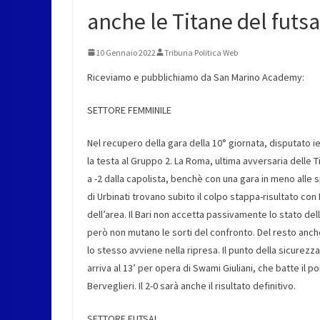
anche le Titane del futsa
10 Gennaio 2022
Tribuna Politica Web
Riceviamo e pubblichiamo da San Marino Academy:
SETTORE FEMMINILE
Nel recupero della gara della
10°
giornata
, disputato ie
la
testa al Gruppo 2.
La Roma, ultima avversaria delle
T
a -2 dalla capolista,
benchè
con una gara in meno alle
s
di Urbinati trovano subito il colpo stappa-risultato co
dell’area
. Il Bari non accetta passivamente lo stato del
però non mutano le sorti del confronto.
Del resto
anche
lo stesso avviene nella ripresa.
Il punto della sicurezz
arriva al 13’ per opera di
Swami Giuliani
, che batte il 
Berveglieri
. Il 2-0 sarà anche il risultato definitivo.
SETTORE FUTSAL