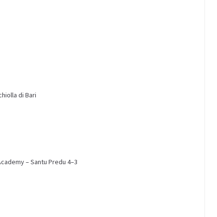
hiolla di Bari
 Academy
– Santu
Predu
4
–
3