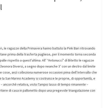
l
ri,
le ragazze della Primavera
hanno battuto
la Pink Bari
ritrovando
itane
prima della trasferta pugliese, per il momento torna seconda
palle
rispetto a quest’ultima.
All’
“
Antonucci” di Bitetto le ragazze
n Eleonora
D
iversi
, a segno dopo neanche 3’
con un destro dal limite
le cose, anzi colleziona
numerose
occasioni
pima dell’intervallo
che
 la San Marino Academy si costruisce le proprie, di opportunità, e
a –
ancorchè
relativa, visto
l’ampio lasso di tempo
rimanente –
portiere di casa in pallonetto dopo una pregevole triangolazione con