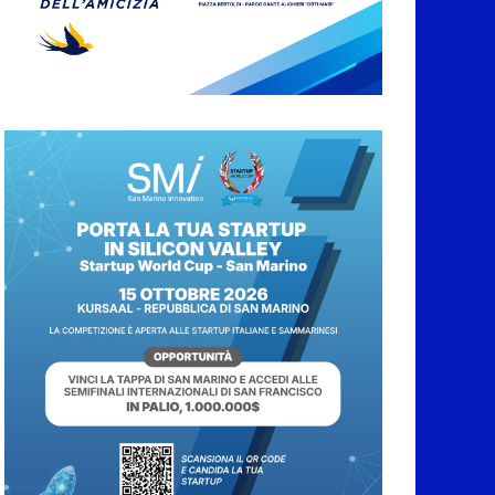
A Oltremare 2.0 a
Riccione in migliaia
per incontrare i
DinsiemE
8 Agosto 2026
San Marino Academy.
Femminile: quattro
Primavera aggregate
alla Prima Squadra
8 Agosto 2026