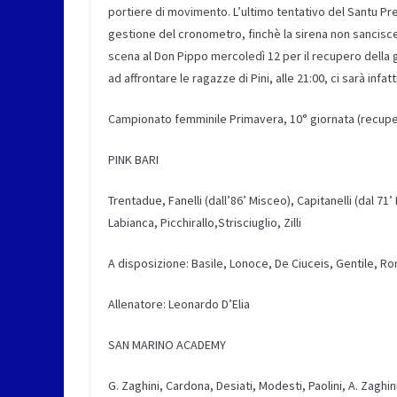
portiere di movimento.
L’ultimo tentativo del Santu
Pr
gestione del cronometro,
finchè
la sirena non sancisce
scena al Don Pippo mercoledì 12 per il recupero della g
ad affrontare le ragazze di Pini, alle 21:00, ci sarà
infatt
Campionato
femminile
Primavera,
1
0
°
giornata
(recupe
PINK BARI
Trentadue, Fanelli
(dall’86’
Misceo
)
,
Capitanelli
(dal 71’
Labianca,
Picchirallo,Strisciuglio
, Zilli
A disposizione:
Basile, Lonoce, De
Ciuceis
, Gentile, R
Allenatore:
Leonardo D’Elia
SAN MARINO ACADEMY
G. Zaghini, Cardona, Desiati, Modesti, Paolini, A. Zaghin