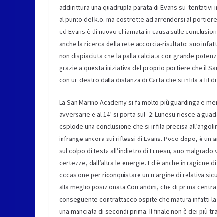
addirittura una quadrupla parata di Evans
sui tentativi
al punto del k.o. ma costrette ad arrendersi al portier
ed
Evans
è di nuovo chiamat
a
in causa sulle conclusion
anche la ricerca della rete accorcia-risultato
: suo
infat
non dispiaciuta che la palla calciata con grande potenza
grazie a questa iniziativa del proprio portiere che il S
con un destro dalla distanza di Carta che si infila a fil d
La San Marino Academy si f
a molto
più guardinga e men
avversarie
e al 14’
si porta sul -2:
Lunesu
riesce a guada
esplode una conclusione che si infila precisa all’angol
infrange ancora sui riflessi di Evans.
Poco dopo
,
è un a
sul colpo di testa all’indietro di
Lunesu
, suo malgrado 
certezze, dall’altra le energie. Ed è anche in ragione d
occasione per riconquistare un margine di relativa sic
alla meglio posizionata
Comandini, che di prima
centra
conseguente contrattacco ospite che matura infatti la
una manciata di secondi prima.
Il finale non è dei più 