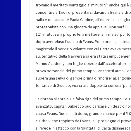
trovano il meritato vantaggio al minuto 9’
: anche qui è
consentire a
Taioli
di presentarsi davanti a Evans e di 
palla e dell’assist è
Paola Giudice, all’esordio in magl
protagonista con una giocata da applausi. Non sarà l’u
12’, infatti, sarà proprio lei a mettere la firma sul pun
dopo aver eluso l’uscita di Evans
. Poco prima, la stess
magistrale il servizio volante con cui Carta aveva mess
sul tentativo della
6
avversaria
era stata semplicement
Marino Academy non toglie il piede dall’acceleratore 
prova personale del primo tempo. Lanzarotti arma il d
supera una selva di gambe prima di ‘morire’ all’angoli
tentativo di Giudice
, vicina alla doppietta con una ‘pun
La ripresa si apre sulla falsa riga del primo tempo. Le
T
avanzato
,
capitan Dulbecco può caricare un destro no
causa Evans
. Due minuti dopo, grande chance per il 5-
cui tiro viene respinto da Evans; sul prosieguo ci prov
si rivede in attacco
con la ‘puntata’ di Carta disinnesca