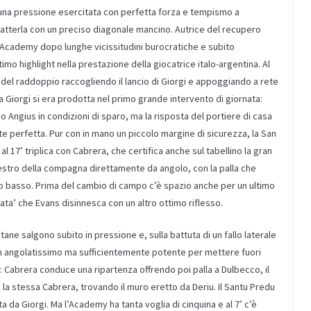
 una pressione esercitata con
perfetta forza e
tempismo
a
batterla con un preciso diagonale mancino.
Autrice del recupero
ia Academy
dopo lunghe vicissitudini burocratiche e
subito
ltimo
highlight
nella prestazione
della giocatrice italo-argentina.
Al
to del raddoppio
raccogliendo il lancio di Giorgi e
appoggiando a rete
a Giorgi si era prodotta nel primo grande intervento di giornata:
o Angius in condizioni di sparo,
ma
la risposta del portiere di casa
e perfetta
. Pur con in mano un piccolo margine di sicurezza, la San
e
al 17’ triplica con Cabrera
,
che certifica anche sul tabellino la gran
estro della compagna direttamente da angolo, con la palla che
no basso.
Prima del cambio di campo c’è spazio anche per un ultimo
tata’ che Evans disinnesca con un altro ottimo riflesso.
itane
salgono subito in pressione e
,
sulla battuta di un fallo laterale
n angolatissimo ma sufficientemente potente per mettere fuori
0:
Cabrera conduce una ripartenza offrendo poi palla a Dulbecco, il
a la stessa Cabrera, trovando il muro eretto da Deriu.
Il Santu
Predu
ta da Giorgi
.
Ma l’Academy ha tanta voglia di cinquina e
al 7’ c’è