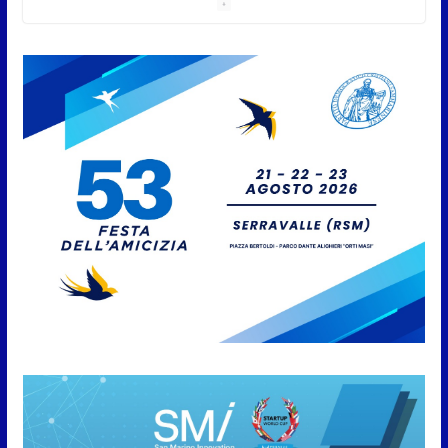
agricoli e vegetali fino al 15
settembre. Previste multe
salate
7 Agosto 2026
Caccuri celebra Roberto Sergio:
cittadinanza onoraria, chiavi
della città e premio alla carriera
7 Agosto 2026
Anche la FSGC nella nuova
partnership tra FIFA+ e DAZN
7 Agosto 2026