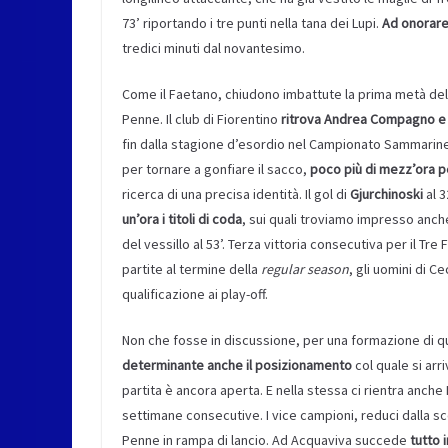
73’ riportando i tre punti nella tana dei Lupi.
Ad onorare 
tredici minuti dal novantesimo.
Come il Faetano, chiudono imbattute la prima metà de
Penne. Il club di Fiorentino
ritrova Andrea Compagno e c
fin dalla stagione d’esordio nel Campionato Sammarines
per tornare a gonfiare il sacco,
poco più di mezz’ora per
ricerca di una precisa identità. Il gol di
Gjurchinoski
al 3
un’ora i titoli di coda
, sui quali troviamo impresso anche
del vessillo al 53’. Terza vittoria consecutiva per il Tr
partite al termine della
regular season
, gli uomini di C
qualificazione ai play-off.
Non che fosse in discussione, per una formazione di que
determinante anche il posizionamento
col quale si arri
partita è ancora aperta. E nella stessa ci rientra anche 
settimane consecutive. I vice campioni, reduci dalla sc
Penne in rampa di lancio. Ad Acquaviva succede
tutto 