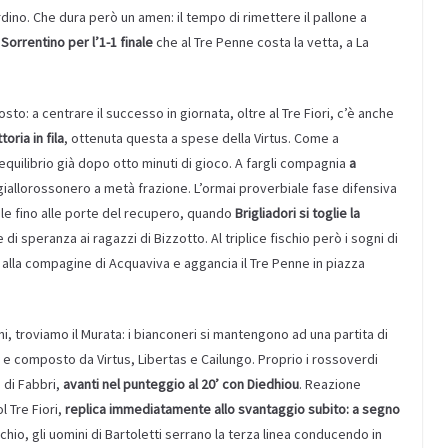
dino. Che dura però un amen: il tempo di rimettere il pallone a
Sorrentino per l’1-1 finale
che al Tre Penne costa la vetta, a La
: a centrare il successo in giornata, oltre al Tre Fiori, c’è anche
toria in fila
, ottenuta questa a spese della Virtus. Come a
uilibrio già dopo otto minuti di gioco. A fargli compagnia
a
 giallorossonero a metà frazione. L’ormai proverbiale fase difensiva
 tale fino alle porte del recupero, quando
Brigliadori si toglie la
 di speranza ai ragazzi di Bizzotto. Al triplice fischio però i sogni di
-1 alla compagine di Acquaviva e aggancia il Tre Penne in piazza
ni, troviamo il Murata: i bianconeri si mantengono ad una partita di
a e composto da Virtus, Libertas e Cailungo. Proprio i rossoverdi
 di Fabbri,
avanti nel punteggio al 20’ con Diedhiou
. Reazione
 Tre Fiori,
replica immediatamente allo svantaggio subito: a segno
io, gli uomini di Bartoletti serrano la terza linea conducendo in