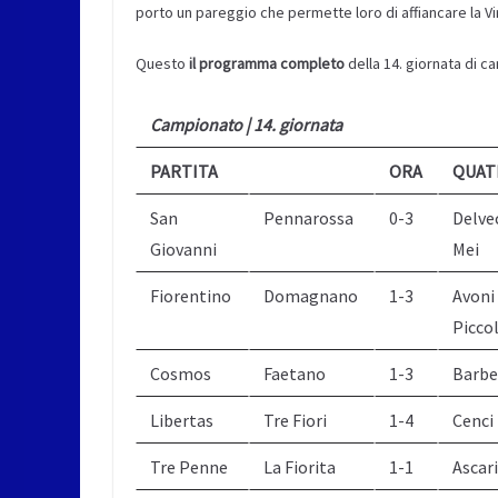
porto un pareggio che permette loro di affiancare la Virt
Questo
il programma completo
della 14. giornata di c
Campionato | 14. giornata
PARTITA
ORA
QUAT
San
Pennarossa
0-3
Delve
Giovanni
Mei
Fiorentino
Domagnano
1-3
Avoni 
Piccol
Cosmos
Faetano
1-3
Barben
Libertas
Tre Fiori
1-4
Cenci 
Tre Penne
La Fiorita
1-1
Ascari