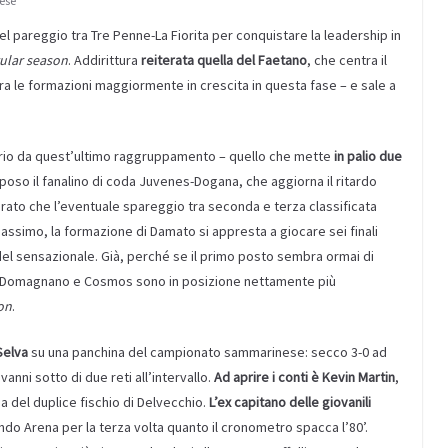
ese
el pareggio tra Tre Penne-La Fiorita per conquistare la leadership in
ular season
. Addirittura
reiterata quella del Faetano
, che centra il
 le formazioni maggiormente in crescita in questa fase – e sale a
prio da quest’ultimo raggruppamento – quello che mette
in palio due
poso il fanalino di coda Juvenes-Dogana, che aggiorna il ritardo
derato che l’eventuale spareggio tra seconda e terza classificata
assimo, la formazione di Damato si appresta a giocare sei finali
l sensazionale. Già, perché se il primo posto sembra ormai di
 Domagnano e Cosmos sono in posizione nettamente più
on
.
Selva
su una panchina del campionato sammarinese: secco 3-0 ad
nni sotto di due reti all’intervallo.
Ad aprire i conti è Kevin Martin
,
a del duplice fischio di Delvecchio.
L’ex capitano delle giovanili
ndo Arena per la terza volta quanto il cronometro spacca l’80’.