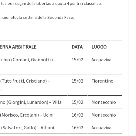
us ed i cugini della Libertas a quota 4 punti in classifica.
ampionato, la settima della Seconda Fase:
ERNA ARBITRALE
DATA
LUOGO
cchio (Cordani, Giannotti) –
15/02
Acquaviva
(Tuttifrutti, Cristiano) –
15/02
Fiorentino
i
o (Giorgini, Lunardon) – Villa
15/02
Montecchio
(Morisco, Ercolani) – Ucini
16/02
Montecchio
 (Salvatori, Gallo) – Albani
16/02
Acquaviva