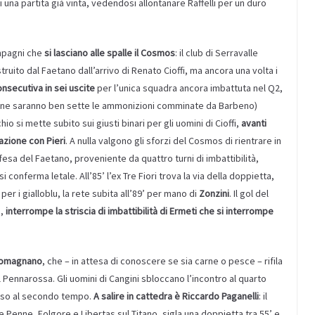
 una partita già vinta, vedendosi allontanare Raffelli per un duro
mpagni che
si lasciano alle spalle il Cosmos
: il club di Serravalle
truito dal Faetano dall’arrivo di Renato Cioffi, ma ancora una volta i
onsecutiva in sei uscite
per l’unica squadra ancora imbattuta nel Q2,
a fine saranno ben sette le ammonizioni comminate da Barbeno)
io si mette subito sui giusti binari per gli uomini di Cioffi,
avanti
azione con Pieri
. A nulla valgono gli sforzi del Cosmos di rientrare in
difesa del Faetano, proveniente da quattro turni di imbattibilità,
i conferma letale. All’85’ l’ex Tre Fiori trova la via della doppietta,
r i gialloblu, la rete subita all’89’ per mano di
Zonzini
. Il gol del
i,
interrompe la striscia di imbattibilità di Ermeti che si interrompe
l Domagnano
, che – in attesa di conoscere se sia carne o pesce – rifila
l Pennarossa. Gli uomini di Cangini sbloccano l’incontro al quarto
esso al secondo tempo.
A salire in cattedra è Riccardo Paganelli
: il
re Penne, Folgore e Libertas sul Titano, sigla una doppietta tra 55’ e