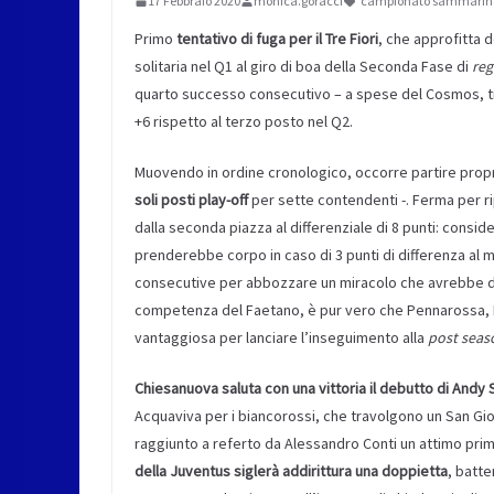
17 Febbraio 2020
monica.goracci
campionato sammarin
Primo
tentativo di fuga per il Tre Fiori
, che approfitta d
solitaria nel Q1 al giro di boa della Seconda Fase di
reg
quarto successo consecutivo – a spese del Cosmos, tra
+6 rispetto al terzo posto nel Q2.
Muovendo in ordine cronologico, occorre partire pro
soli posti play-off
per sette contendenti -. Ferma per ri
dalla seconda piazza al differenziale di 8 punti: consi
prenderebbe corpo in caso di 3 punti di differenza al m
consecutive per abbozzare un miracolo che avrebbe de
competenza del Faetano, è pur vero che Pennarossa,
vantaggiosa per lanciare l’inseguimento alla
post seas
Chiesanuova saluta con una vittoria il debutto di Andy 
Acquaviva per i biancorossi, che travolgono un San Giova
raggiunto a referto da Alessandro Conti un attimo prim
della Juventus siglerà addirittura una doppietta
, batte