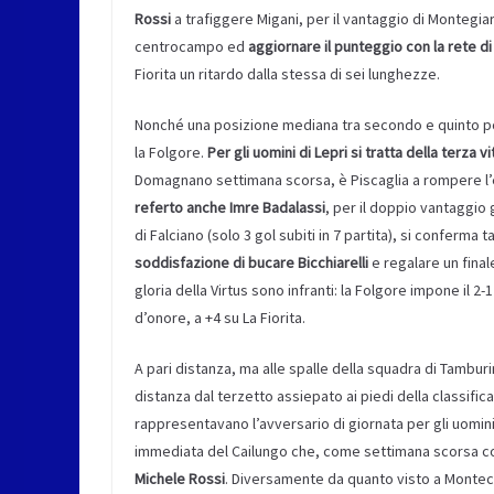
Rossi
a trafiggere Migani, per il vantaggio di Montegiar
centrocampo ed
aggiornare il punteggio con la rete di 
Fiorita un ritardo dalla stessa di sei lunghezze.
Nonché una posizione mediana tra secondo e quinto posto
la Folgore.
Per gli uomini di Lepri si tratta della terza vit
Domagnano settimana scorsa, è Piscaglia a rompere l’eq
referto anche Imre Badalassi
, per il doppio vantaggio
di Falciano (solo 3 gol subiti in 7 partita), si conferma
soddisfazione di bucare Bicchiarelli
e regalare un finale
gloria della Virtus sono infranti: la Folgore impone il 2
d’onore, a +4 su La Fiorita.
A pari distanza, ma alle spalle della squadra di Tamburi
distanza dal terzetto assiepato ai piedi della classific
rappresentavano l’avversario di giornata per gli uomini
immediata del Cailungo che, come settimana scorsa col
Michele Rossi
. Diversamente da quanto visto a Montecch