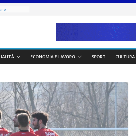
ione
 Capitani
ucci e Jacopo
ra
 Italia San
iatore Colaceci
i e
dei lavoratori
UALITÀ
ECONOMIA E LAVORO
SPORT
CULTURA 
l risparmio di
ci sono
to, ma il
na norma
celera sul
 la proposta ai
 dal rogo di
le vittime e la
 tutela del