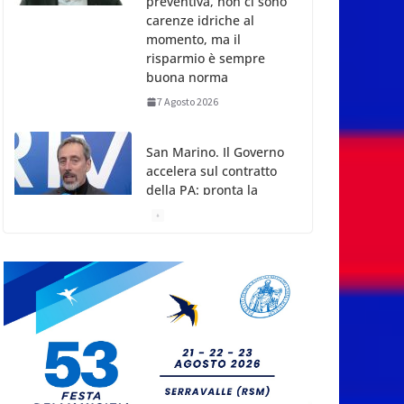
preventiva, non ci sono
carenze idriche al
momento, ma il
risparmio è sempre
buona norma
7 Agosto 2026
San Marino. Il Governo
accelera sul contratto
della PA: pronta la
proposta ai sindacati
7 Agosto 2026
San Marino. A
settant’anni dal rogo di
Marcinelle: la memoria
delle vittime e la
lezione della storia per
la tutela del lavoro
7 Agosto 2026