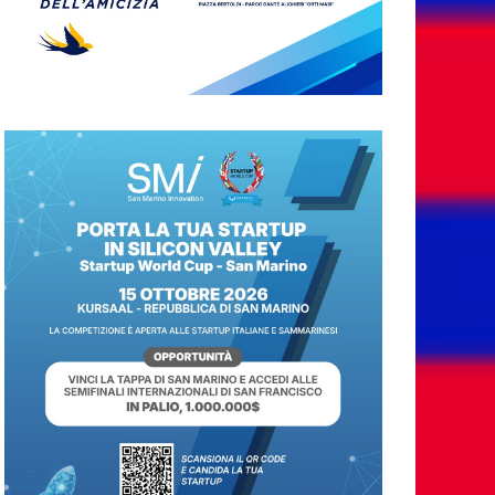
Taranto 2026, la
delegazione
sammarinese ricevuta
dai Capitani
Reggenti.Valentina
Venerucci e Jacopo
Frisoni i due
portabandiera
7 Agosto 2026
L’Associazione
Frontalieri Italia San
Marino incontra
l’Ambasciatore
Colaceci per un
confronto su diritti e
discriminazioni a
scapito dei lavoratori