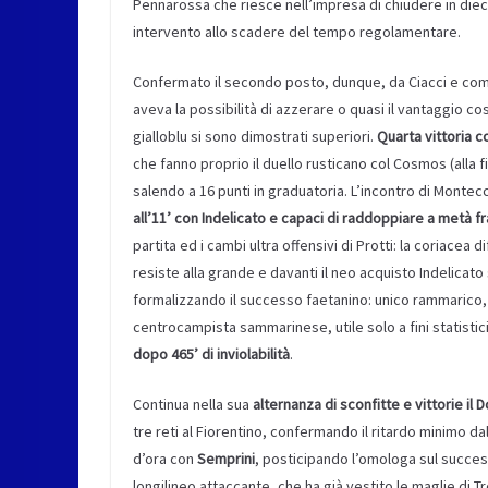
Pennarossa che riesce nell’impresa di chiudere in dieci
intervento allo scadere del tempo regolamentare.
Confermato il secondo posto, dunque, da Ciacci e co
aveva la possibilità di azzerare o quasi il vantaggio cos
gialloblu si sono dimostrati superiori.
Quarta vittoria c
che fanno proprio il duello rusticano col Cosmos (all
salendo a 16 punti in graduatoria. L’incontro di Montecch
all’11’ con Indelicato e capaci di raddoppiare a metà fr
partita ed i cambi ultra offensivi di Protti: la coriacea 
resiste alla grande e davanti il neo acquisto Indelicato s
formalizzando il successo faetanino: unico rammarico, pe
centrocampista sammarinese, utile solo a fini statistic
dopo 465’ di inviolabilità
.
Continua nella sua
alternanza di sconfitte e vittorie i
tre reti al Fiorentino, confermando il ritardo minimo da
d’ora con
Semprini
, posticipando l’omologa sul succ
longilineo attaccante, che ha già vestito le maglie di T