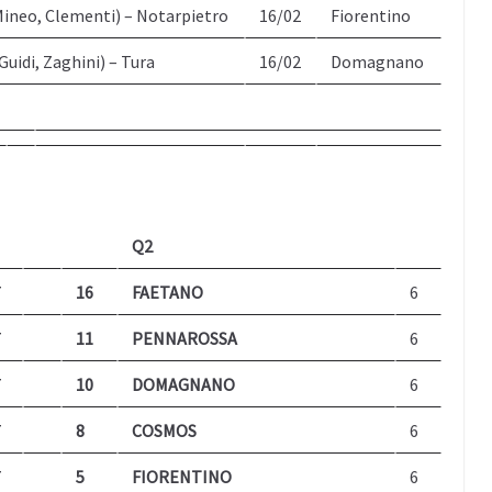
Mineo, Clementi) – Notarpietro
16/02
Fiorentino
Guidi, Zaghini) – Tura
16/02
Domagnano
Q2
7
16
FAETANO
6
7
11
PENNAROSSA
6
7
10
DOMAGNANO
6
7
8
COSMOS
6
7
5
FIORENTINO
6