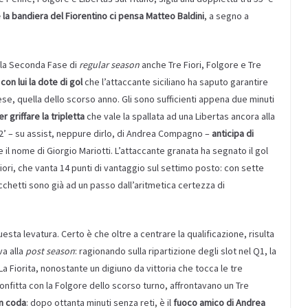
la bandiera del Fiorentino ci pensa Matteo Baldini
, a segno a
lla Seconda Fase di
regular season
anche Tre Fiori, Folgore e Tre
on lui la dote di gol
che l’attaccante siciliano ha saputo garantire
e, quella dello scorso anno. Gli sono sufficienti appena due minuti
 griffare la tripletta
che vale la spallata ad una Libertas ancora alla
2’ – su assist, neppure dirlo, di Andrea Compagno –
anticipa di
 il nome di Giorgio Mariotti. L’attaccante granata ha segnato il gol
e Fiori, che vanta 14 punti di vantaggio sul settimo posto: con sette
ecchetti sono già ad un passo dall’aritmetica certezza di
sta levatura. Certo è che oltre a centrare la qualificazione, risulta
va alla
post season
: ragionando sulla ripartizione degli slot nel Q1, la
La Fiorita, nonostante un digiuno da vittoria che tocca le tre
onfitta con la Folgore dello scorso turno, affrontavano un Tre
in coda
: dopo ottanta minuti senza reti, è il
fuoco amico di Andrea