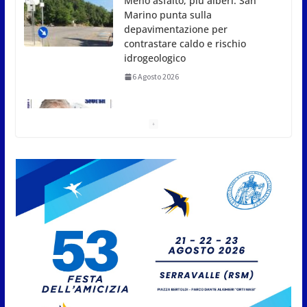
San Marino. USL: l’inferno di
Marcinelle diventi monito e
memoria collettiva
6 Agosto 2026
San Marino. Sindacati: PdL
famiglia, alla prima sessione
consiliare utile deve essere
approvato
6 Agosto 2026
Protezione Civile San Marino.
Incendi boschivi: attivazione
della fase preliminare di
preallarme, dal 3 al 9 agosto
6 Agosto 2026