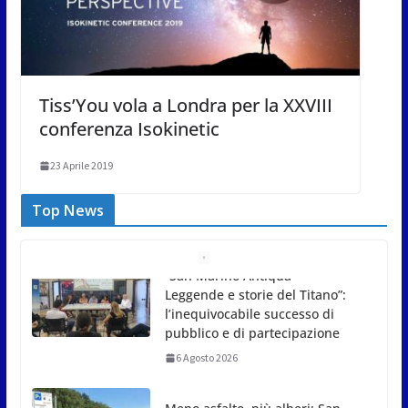
Tiss’You vola a Londra per la XXVIII
conferenza Isokinetic
23 Aprile 2019
Top News
Meno asfalto, più alberi: San
Marino punta sulla
depavimentazione per
contrastare caldo e rischio
idrogeologico
6 Agosto 2026