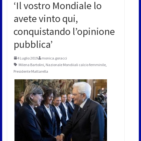
‘Il vostro Mondiale lo
avete vinto qui,
conquistando l’opinione
pubblica’
4 Luglio 2019
monica.goracci
Milena Bartolini
,
Nazionale Mondiiali calcio femminile
,
Presidente Mattarella