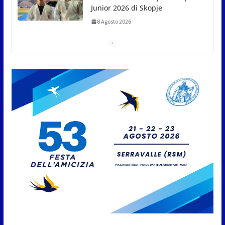
A Oltremare 2.0 a Riccione in migliaia per
incontrare i DinsiemE
8 Agosto 2026
San Marino Academy.
Femminile: quattro Primavera
aggregate alla Prima Squadra
8 Agosto 2026
San Marino. “Cena Tramonto &
Live” una serata di
divertimento, arte, buona
cucina e solidarietà, a Faetano.
Con la firma e la regia di
Fun4all
8 Agosto 2026