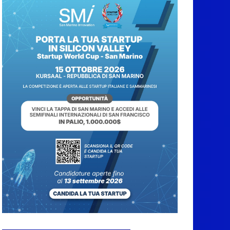
Protezione Civile San
Marino. Incendi
boschivi: attivazione
della fase preliminare
di preallarme, dal 3 al
9 agosto
6 Agosto 2026