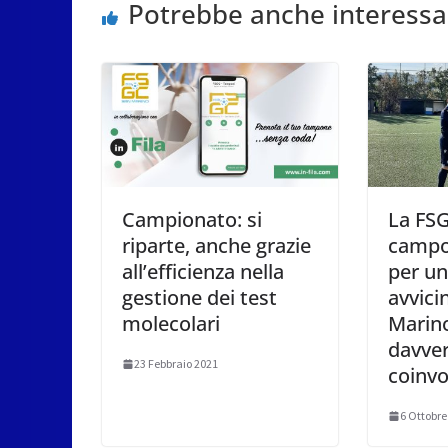
Potrebbe anche interessa
Campionato: si
La FSG
riparte, anche grazie
campo 
all’efficienza nella
per un
gestione dei test
avvic
molecolari
Marin
davve
23 Febbraio 2021
coinvo
6 Ottobre