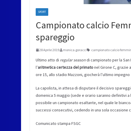
SPORT
Campionato calcio Femmi
spareggio
28 Aprile 2019
monica.goracci
campionato calcio femmin
Ultimo atto di
regular season
di campionato per la San
l’
aritmetica certezza del primato
nel Girone C, grazie a
ore 15, allo stadio Mazzoni, giocherà l’ultimo impegno 
La capolista, in attesa di disputare il decisivo spare
domenica 5 maggio (sede e orario saranno definitivi a b
possibile un campionato esaltante, nel quale le biancoaz
successi consecutivi, cedendo in una sola occasione co
Comunicato stampa FSGC