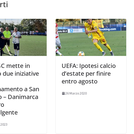
rti
C mette in
UEFA: Ipotesi calcio
due iniziative
d’estate per finire
entro agosto
inamento a San
26 Marzo 2020
o – Danimarca
ro
lgente
 2023