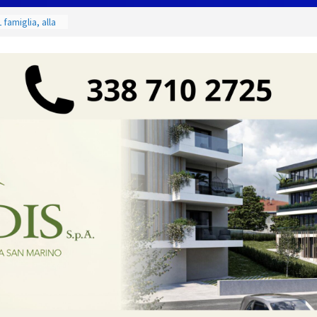
 famiglia, alla
 utile deve
ino. Incendi
a fase
dal 3 al 9
eggende e
uivocabile
 San Marino
zione per
io
 di Marcinelle
collettiva