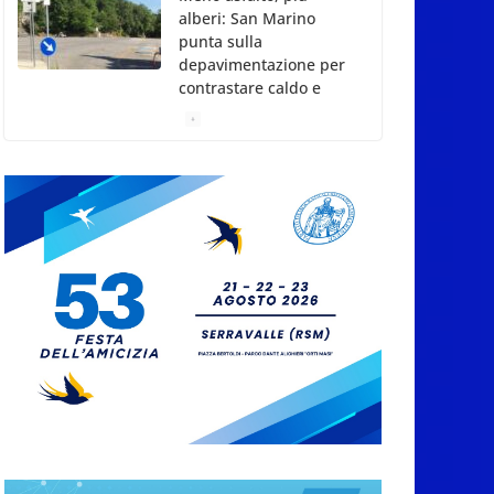
alberi: San Marino
punta sulla
depavimentazione per
contrastare caldo e
rischio idrogeologico
6 Agosto 2026
San Marino. USL:
l’inferno di Marcinelle
diventi monito e
memoria collettiva
6 Agosto 2026
San Marino. Sindacati:
PdL famiglia, alla
prima sessione
consiliare utile deve
essere approvato
6 Agosto 2026