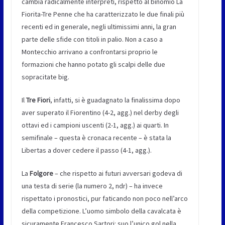
cambia radicalmente interpreti, rispetto al binomio La
Fiorita-Tre Penne che ha caratterizzato le due finali più
recenti ed in generale, negli ultimissimi anni, la gran
parte delle sfide con titoli in palio. Non a caso a
Montecchio arrivano a confrontarsi proprio le
formazioni che hanno potato gli scalpi delle due
sopracitate big.
Il
Tre Fiori
, infatti, si è guadagnato la finalissima dopo
aver superato il Fiorentino (4-2, agg.) nel derby degli
ottavi ed i campioni uscenti (2-1, agg.) ai quarti. In
semifinale – questa è cronaca recente – è stata la
Libertas a dover cedere il passo (4-1, agg.).
La
Folgore
– che rispetto ai futuri avversari godeva di
una testa di serie (la numero 2, ndr) – ha invece
rispettato i pronostici, pur faticando non poco nell’arco
della competizione. L’uomo simbolo della cavalcata è
sicuramente Francesco Sartori: suo l’unico gol nella