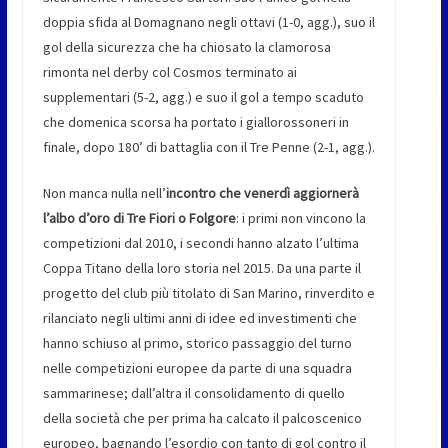
doppia sfida al Domagnano negli ottavi (1-0, agg.), suo il
gol della sicurezza che ha chiosato la clamorosa
rimonta nel derby col Cosmos terminato ai
supplementari (5-2, agg.) e suo il gol a tempo scaduto
che domenica scorsa ha portato i giallorossoneri in
finale, dopo 180’ di battaglia con il Tre Penne (2-1, agg.).
Non manca nulla nell’
incontro che venerdì aggiornerà
l’albo d’oro di Tre Fiori o Folgore
: i primi non vincono la
competizioni dal 2010, i secondi hanno alzato l’ultima
Coppa Titano della loro storia nel 2015. Da una parte il
progetto del club più titolato di San Marino, rinverdito e
rilanciato negli ultimi anni di idee ed investimenti che
hanno schiuso al primo, storico passaggio del turno
nelle competizioni europee da parte di una squadra
sammarinese; dall’altra il consolidamento di quello
della società che per prima ha calcato il palcoscenico
europeo, bagnando l’esordio con tanto di gol contro il