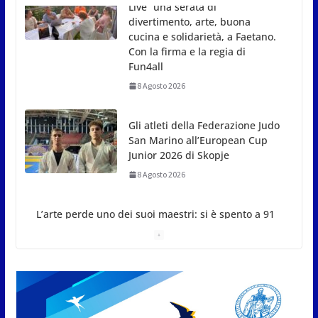
Gli atleti della Federazione Judo
San Marino all’European Cup
Junior 2026 di Skopje
8 Agosto 2026
L’arte perde uno dei suoi
maestri: si è spento a 91 anni il
grande scultore Marcello
Sgattoni
8 Agosto 2026
A Oltremare 2.0 a Riccione in migliaia per
incontrare i DinsiemE
8 Agosto 2026
San Marino Academy.
Femminile: quattro Primavera
aggregate alla Prima Squadra