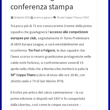
conferenza stampa
16 Aprile 2019
monica.goracci
finale Coppa Titano
,
FSGC
Tra poco più di 72 ore conosceremo il nome della prima
squadra che guadagnerà l’
accesso alle competizioni
europee per club
, segnatamente il I Turno Preliminare
di UEFA Europa League, e sarà inevitabilmente una
riconferma:
Tre Fiori o Folgore
, le due squadre che
l’anno scorso si resero grandissime protagoniste nelle
calde notti forlivesi, si confronteranno venerdì 19
aprile nella sfida che a Montecchio metterà in palio la
58° Coppa Titano
(calcio di inizio alle ore 20:45, con
diretta radio e TV di San Marino RTV
).
Il trofeo più antico del calcio sammarinese – la cui
prima edizione si disputò nel 1937 e fu conquistata
dalla Libertas, così come le cinque successive –