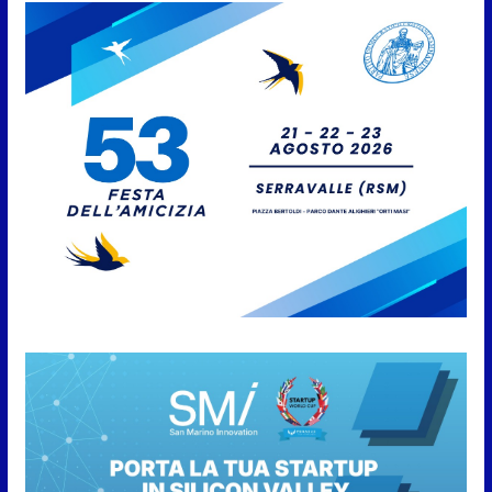
approvato
6 Agosto 2026
Protezione Civile San Marino.
Incendi boschivi: attivazione
della fase preliminare di
preallarme, dal 3 al 9 agosto
6 Agosto 2026
“San Marino Antiqua –
Leggende e storie del Titano”:
l’inequivocabile successo di
pubblico e di partecipazione
6 Agosto 2026