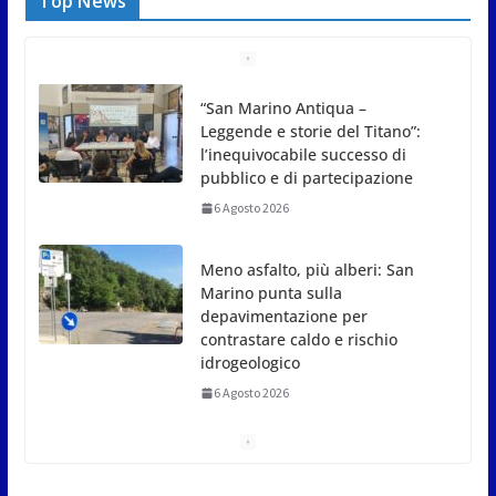
Top News
Meno asfalto, più alberi: San
Marino punta sulla
depavimentazione per
contrastare caldo e rischio
idrogeologico
6 Agosto 2026
San Marino. USL: l’inferno di
Marcinelle diventi monito e
memoria collettiva
6 Agosto 2026
San Marino. Sindacati: PdL
famiglia, alla prima sessione
consiliare utile deve essere