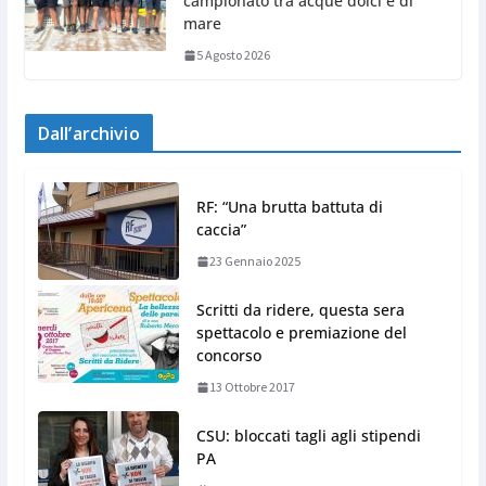
campionato tra acque dolci e di
mare
5 Agosto 2026
Dall’archivio
RF: “Una brutta battuta di
caccia”
23 Gennaio 2025
Scritti da ridere, questa sera
spettacolo e premiazione del
concorso
13 Ottobre 2017
CSU: bloccati tagli agli stipendi
PA