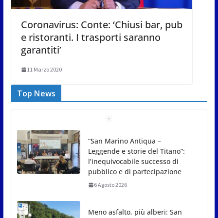
Coronavirus: Conte: ‘Chiusi bar, pub
e ristoranti. I trasporti saranno
garantiti’
11 Marzo 2020
Top News
Meno asfalto, più alberi: San
Marino punta sulla
depavimentazione per
contrastare caldo e rischio
idrogeologico
6 Agosto 2026