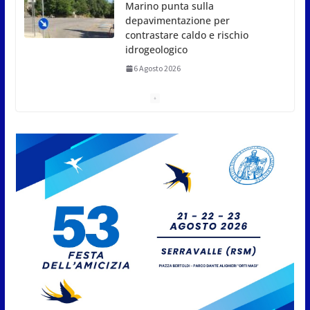
San Marino. USL: l’inferno di
Marcinelle diventi monito e
memoria collettiva
6 Agosto 2026
San Marino. Sindacati: PdL
famiglia, alla prima sessione
consiliare utile deve essere
approvato
6 Agosto 2026
Protezione Civile San Marino.
Incendi boschivi: attivazione
della fase preliminare di
preallarme, dal 3 al 9 agosto
6 Agosto 2026
“San Marino Antiqua –
Leggende e storie del Titano”: