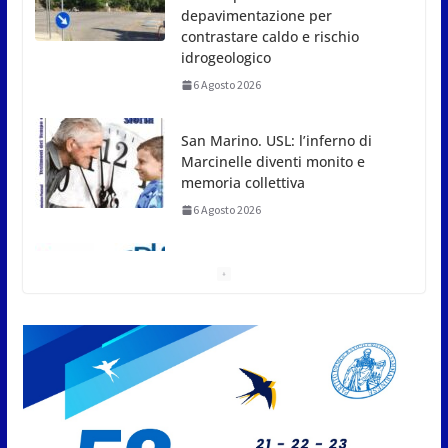
depavimentazione per
contrastare caldo e rischio
idrogeologico
6 Agosto 2026
San Marino. USL: l’inferno di
Marcinelle diventi monito e
memoria collettiva
6 Agosto 2026
San Marino. Sindacati: PdL
famiglia, alla prima sessione
consiliare utile deve essere
approvato
6 Agosto 2026
Protezione Civile San Marino.
Incendi boschivi: attivazione