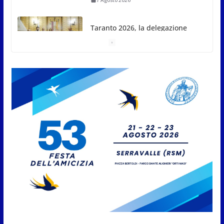
Taranto 2026, la delegazione
sammarinese ricevuta dai
Capitani Reggenti.Valentina
Venerucci e Jacopo Frisoni i due
portabandiera
7 Agosto 2026
L’Associazione Frontalieri Italia
San Marino incontra
l’Ambasciatore Colaceci per un
confronto su diritti e
discriminazioni a scapito dei
lavoratori
7 Agosto 2026
San Marino. L’ordinanza sul
risparmio di acqua è