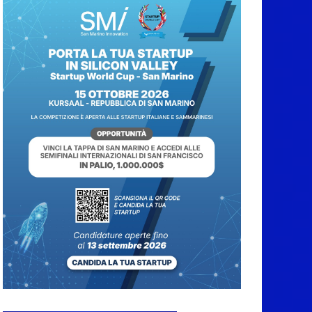
Caccuri celebra
Roberto Sergio:
cittadinanza onoraria,
chiavi della città e
premio alla carriera
7 Agosto 2026