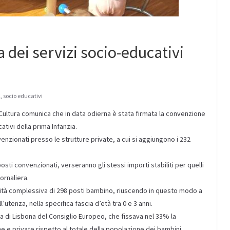
 dei servizi socio-educativi
i
,
socio educativi
a Cultura comunica che in data odierna è stata firmata la convenzione
ativi della prima Infanzia.
nzionati presso le strutture private, a cui si aggiungono i 232
i posti convenzionati, verseranno gli stessi importi stabiliti per quelli
ornaliera.
ilità complessiva di 298 posti bambino, riuscendo in questo modo a
utenza, nella specifica fascia d’età tra 0 e 3 anni.
a di Lisbona del Consiglio Europeo, che fissava nel 33% la
he e private rispetto al totale della popolazione dei bambini.