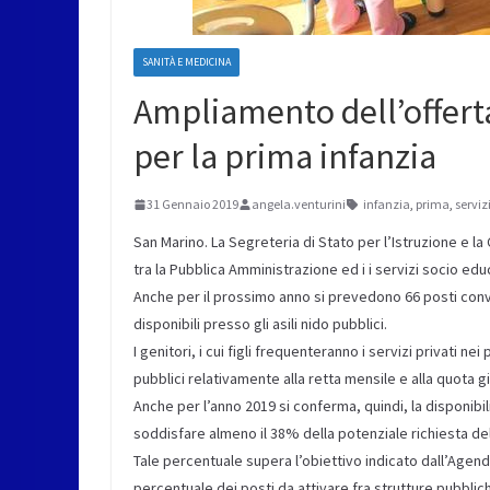
SANITÀ E MEDICINA
Ampliamento dell’offerta
per la prima infanzia
31 Gennaio 2019
angela.venturini
infanzia
,
prima
,
serviz
San Marino. La Segreteria di Stato per l’Istruzione e l
tra la Pubblica Amministrazione ed i i servizi socio educ
Anche per il prossimo anno si prevedono 66 posti conve
disponibili presso gli asili nido pubblici.
I genitori, i cui figli frequenteranno i servizi privati ne
pubblici relativamente alla retta mensile e alla quota gi
Anche per l’anno 2019 si conferma, quindi, la disponib
soddisfare almeno il 38% della potenziale richiesta dell’
Tale percentuale supera l’obiettivo indicato dall’Agend
percentuale dei posti da attivare fra strutture pubblic