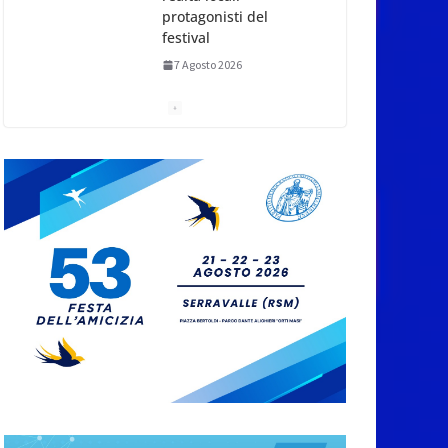
protagonisti del
festival
7 Agosto 2026
San Marino. Eclissi di
sole mercoledì 12,
verso l’ora del
tramonto. I luoghi del
territorio dove si potrà
ammirare
7 Agosto 2026
San Marino, stop agli
abbruciamenti di
residui agricoli e
vegetali fino al 15
settembre. Previste
multe salate
7 Agosto 2026