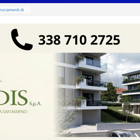
ruciamenti di
 fino al 15
e salate
Sergio:
vi della città e
a partnership
unta sul
à locali
e mercoledì 12,
I luoghi del
ammirare