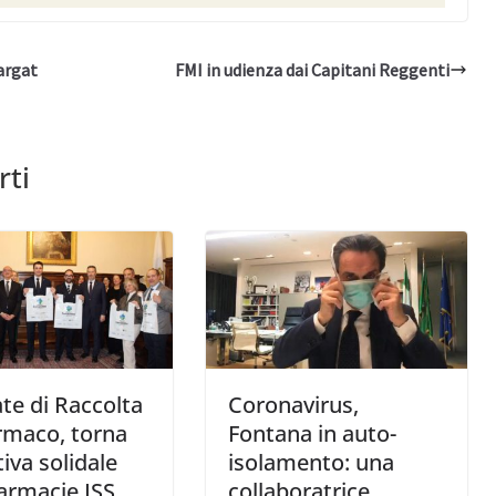
largat
FMI in udienza dai Capitani Reggenti
rti
te di Raccolta
Coronavirus,
rmaco, torna
Fontana in auto-
ativa solidale
isolamento: una
farmacie ISS
collaboratrice