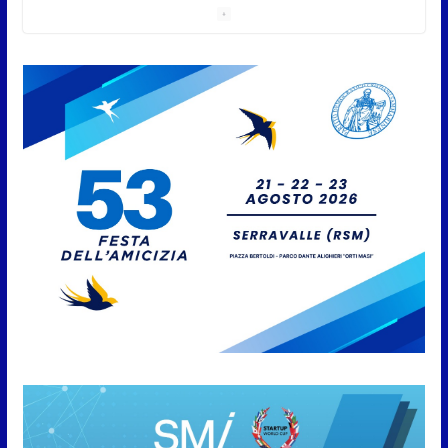
5 Agosto 2026
Pesca sportiva, tre prove di
campionato tra acque dolci e di
mare
5 Agosto 2026
San Marino. Il 6 agosto è ancora
Giovedì in Centro. Il Centro
storico torna protagonista di
sera tra shopping, cultura e
animazione
5 Agosto 2026