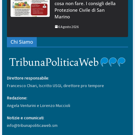
cosa non fare. I consigli della
Protezione Civile di San
Marino
6 Agosto 2026
Chi Siamo
Direttore responsabile
:
Francesco Chiari, Iscritto USGI, direttore pro tempore
Redazione:
Angela Venturini e Lorenzo Muccioli
Notizie e comunicati
:
info@tribunapoliticaweb.sm