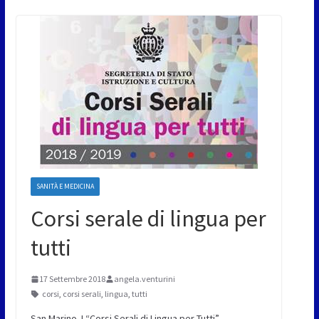
SANITÀ E MEDICINA
Corsi serale di lingua per
tutti
17 Settembre 2018
angela.venturini
corsi
,
corsi serali
,
lingua
,
tutti
San Marino. I “Corsi Serali di Lingua per Tutti”