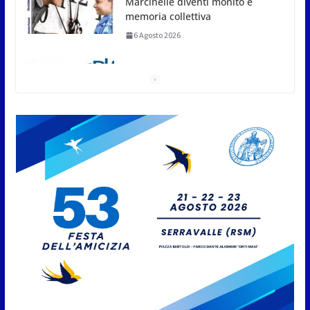
Marcinelle diventi monito e
memoria collettiva
6 Agosto 2026
San Marino. Sindacati: PdL
famiglia, alla prima sessione
consiliare utile deve essere
approvato
6 Agosto 2026
Protezione Civile San Marino.
Incendi boschivi: attivazione
della fase preliminare di
preallarme, dal 3 al 9 agosto
6 Agosto 2026
“San Marino Antiqua –
Leggende e storie del Titano”:
l’inequivocabile successo di