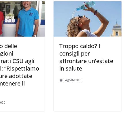
o delle
Troppo caldo? I
zioni
consigli per
nati CSU agli
affrontare un’estate
i: “Rispettiamo
in salute
ure adottate
3 Agosto 2018
ntenere il
2020