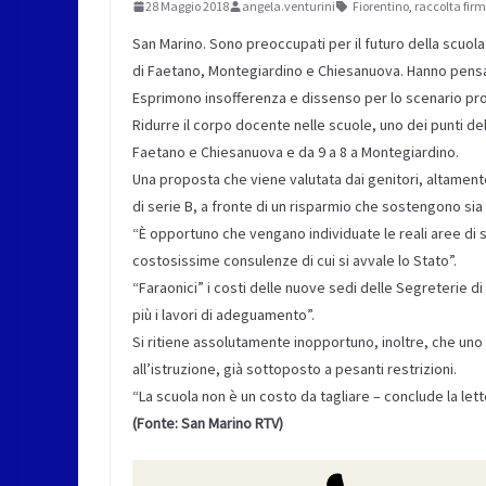
28 Maggio 2018
angela.venturini
Fiorentino
,
raccolta fir
San Marino. Sono preoccupati per il futuro della scuola e
di Faetano, Montegiardino e Chiesanuova. Hanno pensato
Esprimono insofferenza e dissenso per lo scenario pro
Ridurre il corpo docente nelle scuole, uno dei punti d
Faetano e Chiesanuova e da 9 a 8 a Montegiardino.
Una proposta che viene valutata dai genitori, altament
di serie B, a fronte di un risparmio che sostengono sia
“È opportuno che vengano individuate le reali aree di sp
costosissime consulenze di cui si avvale lo Stato”.
“Faraonici” i costi delle nuove sedi delle Segreterie di 
più i lavori di adeguamento”.
Si ritiene assolutamente inopportuno, inoltre, che uno S
all’istruzione, già sottoposto a pesanti restrizioni.
“La scuola non è un costo da tagliare – conclude la let
(Fonte: San Marino RTV)