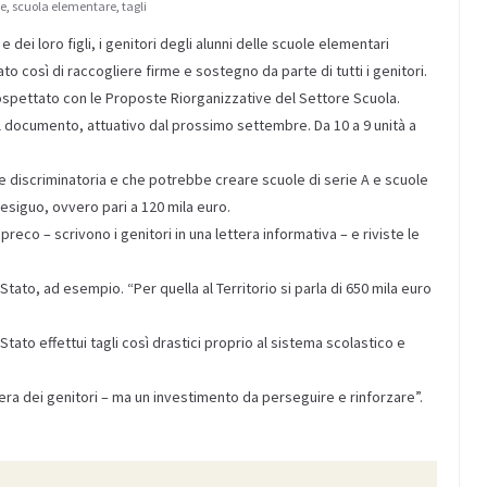
me
,
scuola elementare
,
tagli
 dei loro figli, i genitori degli alunni delle scuole elementari
 così di raccogliere firme e sostegno da parte di tutti i genitori.
spettato con le Proposte Riorganizzative del Settore Scuola.
el documento, attuativo dal prossimo settembre. Da 10 a 9 unità a
e discriminatoria e che potrebbe creare scuole di serie A e scuole
 esiguo, ovvero pari a 120 mila euro.
reco – scrivono i genitori in una lettera informativa – e riviste le
Stato, ad esempio. “Per quella al Territorio si parla di 650 mila euro
tato effettui tagli così drastici proprio al sistema scolastico e
tera dei genitori – ma un investimento da perseguire e rinforzare”.