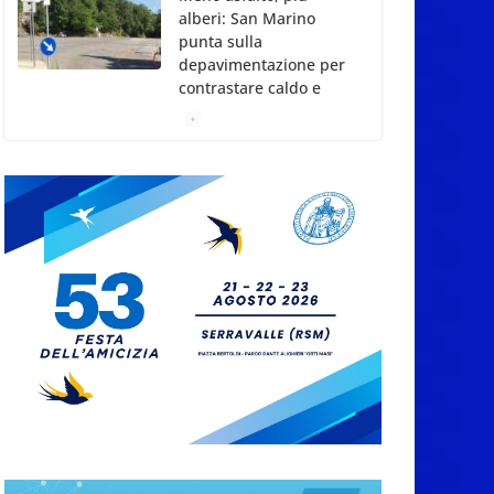
alberi: San Marino
punta sulla
depavimentazione per
contrastare caldo e
rischio idrogeologico
6 Agosto 2026
San Marino. USL:
l’inferno di Marcinelle
diventi monito e
memoria collettiva
6 Agosto 2026
San Marino. Sindacati:
PdL famiglia, alla
prima sessione
consiliare utile deve
essere approvato
6 Agosto 2026