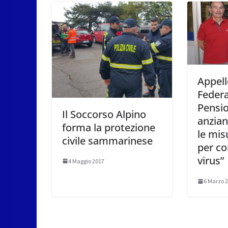
Appell
Federa
Pensio
Il Soccorso Alpino
anzian
forma la protezione
le mis
civile sammarinese
per co
virus”
4 Maggio 2017
6 Marzo 