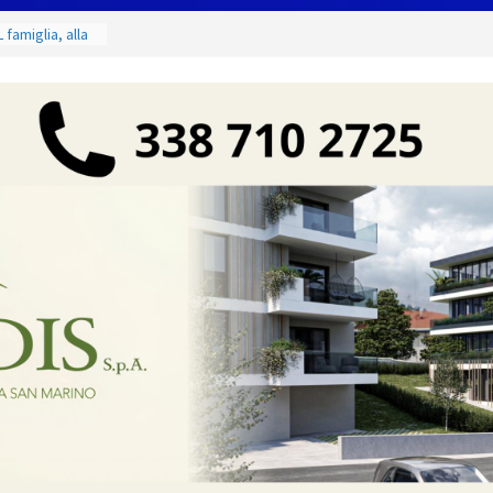
 famiglia, alla
 utile deve
ino. Incendi
a fase
 dal 3 al 9
eggende e
uivocabile
i
 San Marino
zione per
io
 di Marcinelle
 collettiva