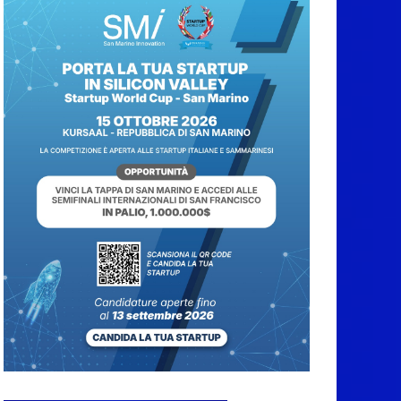
Protezione Civile San
Marino. Incendi
boschivi: attivazione
della fase preliminare
di preallarme, dal 3 al
9 agosto
6 Agosto 2026